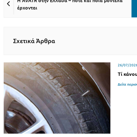
H AVATR στην Ελλάδα – πότε και ποια μοντέλα
έρχονται
Σχετικά Άρθρα
26/07/202
Τί κάνο
Δείτε περι