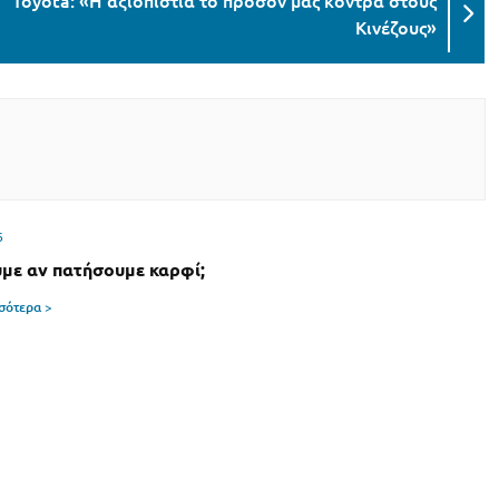
Toyota: «H αξιοπιστία το προσόν μας κόντρα στους
Κινέζους»
6
υμε αν πατήσουμε καρφί;
σσότερα >