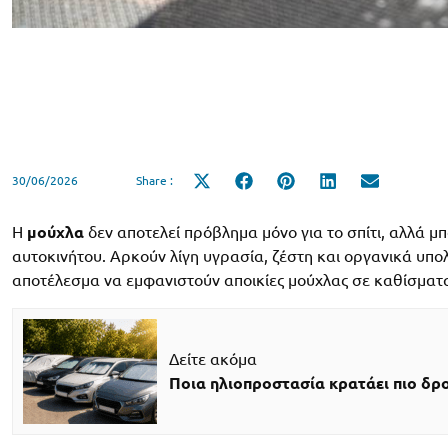
30/06/2026
Share :
Share
Share
Share
Share
Share
on
on
on
on
on
X
Facebook
Pinterest
LinkedIn
Email
(Twitter)
Η
μούχλα
δεν αποτελεί πρόβλημα μόνο για το σπίτι, αλλά μ
αυτοκινήτου. Αρκούν λίγη υγρασία, ζέστη και οργανικά υπολ
αποτέλεσμα να εμφανιστούν αποικίες μούχλας σε καθίσματα
Δείτε ακόμα
Ποια ηλιοπροστασία κρατάει πιο δρ