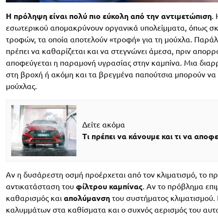
Η πρόληψη είναι πολύ πιο εύκολη από την αντιμετώπιση
.
εσωτερικού απομακρύνουν οργανικά υπολείμματα, όπως σκό
τροφών, τα οποία αποτελούν «τροφή» για τη μούχλα. Παράλ
πρέπει να καθαρίζεται και να στεγνώνει άμεσα, πριν απορρ
αποφεύγεται η παραμονή υγρασίας στην καμπίνα. Μια διαρρ
στη βροχή ή ακόμη και τα βρεγμένα παπούτσια μπορούν να 
μούχλας.
Δείτε ακόμα
Τι πρέπει να κάνουμε και τι να αποφ
Αν η δυσάρεστη οσμή προέρχεται από τον κλιματισμό, το πρώ
αντικατάσταση του
φίλτρου καμπίνας
. Αν το πρόβλημα επι
καθαρισμός και
απολύμανση
του συστήματος κλιματισμού.
καλυμμάτων στα καθίσματα και ο συχνός αερισμός του αυτ