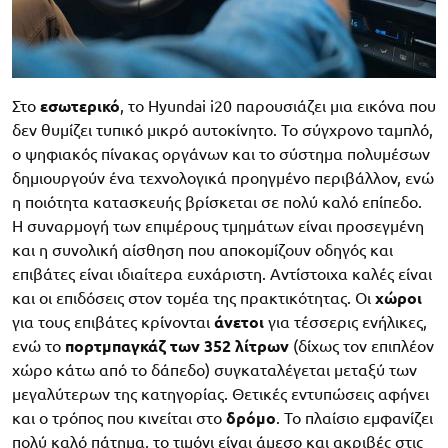
Στο
εσωτερικό
, το Hyundai i20 παρουσιάζει μια εικόνα που
δεν θυμίζει τυπικό μικρό αυτοκίνητο. Το σύγχρονο ταμπλό,
ο ψηφιακός πίνακας οργάνων και το σύστημα πολυμέσων
δημιουργούν ένα τεχνολογικά προηγμένο περιβάλλον, ενώ
η ποιότητα κατασκευής βρίσκεται σε πολύ καλό επίπεδο.
Η συναρμογή των επιμέρους τμημάτων είναι προσεγμένη
και η συνολική αίσθηση που αποκομίζουν οδηγός και
επιβάτες είναι ιδιαίτερα ευχάριστη. Αντίστοιχα καλές είναι
και οι επιδόσεις στον τομέα της πρακτικότητας. Οι
χώροι
για τους επιβάτες κρίνονται
άνετοι
για τέσσερις ενήλικες,
ενώ το
πορτμπαγκάζ των 352 λίτρων
(δίχως τον επιπλέον
χώρο κάτω από το δάπεδο) συγκαταλέγεται μεταξύ των
μεγαλύτερων της κατηγορίας. Θετικές εντυπώσεις αφήνει
και ο τρόπος που κινείται στο
δρόμο
. Το πλαίσιο εμφανίζει
πολύ καλό πάτημα, το τιμόνι είναι άμεσο και ακριβές στις