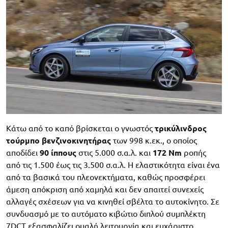
Κάτω από το καπό βρίσκεται ο γνωστός
τρικύλινδρος
τούρμπο βενζινοκινητήρας
των 998 κ.εκ., ο οποίος
αποδίδει
90 ίππους
στις 5.000 σ.α.λ. και
172 Nm
ροπής
από τις 1.500 έως τις 3.500 σ.α.λ. Η ελαστικότητα είναι ένα
από τα βασικά του πλεονεκτήματα, καθώς προσφέρει
άμεση απόκριση από χαμηλά και δεν απαιτεί συνεχείς
αλλαγές σχέσεων για να κινηθεί σβέλτα το αυτοκίνητο. Σε
συνδυασμό με το αυτόματο κιβώτιο διπλού συμπλέκτη
7DCT εξασφαλίζει ομαλή λειτουργία και ευχάριστο