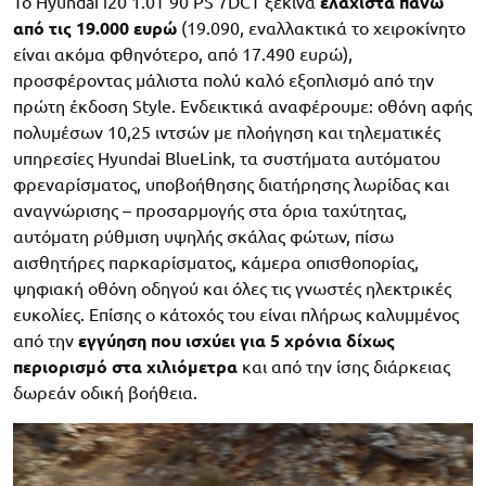
Το Hyundai i20 1.0T 90 PS 7DCT ξεκινά
ελάχιστα πάνω
από τις 19.000 ευρώ
(19.090, εναλλακτικά το χειροκίνητο
είναι ακόμα φθηνότερο, από 17.490 ευρώ),
προσφέροντας μάλιστα πολύ καλό εξοπλισμό από την
πρώτη έκδοση Style. Ενδεικτικά αναφέρουμε: οθόνη αφής
πολυμέσων 10,25 ιντσών με πλοήγηση και τηλεματικές
υπηρεσίες Hyundai BlueLink, τα συστήματα αυτόματου
φρεναρίσματος, υποβοήθησης διατήρησης λωρίδας και
αναγνώρισης – προσαρμογής στα όρια ταχύτητας,
αυτόματη ρύθμιση υψηλής σκάλας φώτων, πίσω
αισθητήρες παρκαρίσματος, κάμερα οπισθοπορίας,
ψηφιακή οθόνη οδηγού και όλες τις γνωστές ηλεκτρικές
ευκολίες. Επίσης ο κάτοχός του είναι πλήρως καλυμμένος
από την
εγγύηση που ισχύει για 5 χρόνια δίχως
περιορισμό στα χιλιόμετρα
και από την ίσης διάρκειας
δωρεάν οδική βοήθεια.