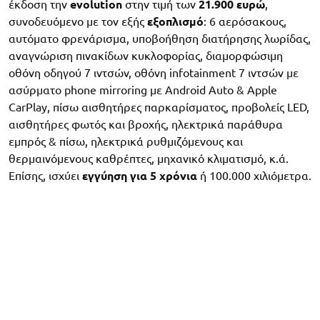
έκδοση την
evolution
στην τιμή των
21.900 ευρώ
,
συνοδευόμενο με τον εξής
εξοπλισμό
: 6 αερόσακους,
αυτόματο φρενάρισμα, υποβοήθηση διατήρησης λωρίδας,
αναγνώριση πινακίδων κυκλοφορίας, διαμορφώσιμη
οθόνη οδηγού 7 ιντσών, οθόνη infotainment 7 ιντσών με
ασύρματο phone mirroring με Android Auto & Apple
CarPlay, πίσω αισθητήρες παρκαρίσματος, προβολείς LED,
αισθητήρες φωτός και βροχής, ηλεκτρικά παράθυρα
εμπρός & πίσω, ηλεκτρικά ρυθμιζόμενους και
θερμαινόμενους καθρέπτες, μηχανικό κλιματισμό, κ.ά.
Επίσης, ισχύει
εγγύηση για 5 χρόνια
ή 100.000 χιλιόμετρα.