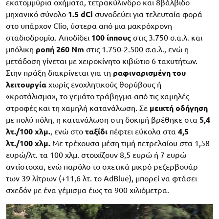
εκατομμύρια οχήματα, τετρακύλινδρο και 8βάλβιδο
μηχανικό σύνολο
1.5 dCi
συνοδεύει για τελευταία φορά
στο υπάρχον Clio, ύστερα από μια μακρόχρονη
σταδιοδρομία. Αποδίδει
100 ίππους
στις 3.750 σ.α.λ. και
μπόλικη
ροπή 260 Nm
στις 1.750-2.500 σ.α.λ., ενώ η
μετάδοση γίνεται με χειροκίνητο κιβώτιο 6 ταχυτήτων.
Στην πράξη διακρίνεται για τη
ραφιναρισμένη του
λειτουργία
χωρίς ενοχλητικούς θορύβους ή
«κροτάλισμα», το γεμάτο τράβηγμα από τις χαμηλές
στροφές και τη χαμηλή κατανάλωση. Σε
μεικτή οδήγηση
με πολύ πόλη, η κατανάλωση στη δοκιμή βρέθηκε στα
5,4
λτ./100 χλμ.
, ενώ στο
ταξίδι
πέφτει εύκολα στα
4,5
λτ./100 χλμ.
Με τρέχουσα μέση τιμή πετρελαίου στα 1,58
ευρώ/λτ. τα 100 χλμ. στοιχίζουν 8,5 ευρώ ή 7 ευρώ
αντίστοιχα, ενώ παρόλο το σχετικά μικρό ρεζερβουάρ
των 39 λίτρων (+11,6 λτ. το AdBlue), μπορεί να φτάσει
σχεδόν με ένα γέμισμα έως τα 900 χιλιόμετρα.