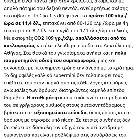
δύναμη είναι πάντα εκεί όταν χρειαστεί, ακόμα και με
απαλό πάτημα του δεξιού πεντάλ, ανεξαρτήτως σχέσης
στο κιβώτιο. Το Clio 1.5 dCi φτάνει τα
πρώτα 100 χλμ./
ώρα σε 11,4 δλ.
, επιταχύνει από 80-120 χλμ./ώρα με 4η
ταχύτητα σε 8,7 δλ. και αγγίζει τα 174 χλμ./ώρα τελικής.
Με εκπομπές
CO2 109 γρ./χλμ. απαλλάσσεται από τα
κυκλοφορίας
και έχει ελεύθερη είσοδο στο Δακτύλιο της
Αθήνας. Στα θετικά του γνωρίσματα ανήκει και η
πολύ
ισορροπημένη οδική του συμπεριφορά
, μιας και
συνδυάζει με πετυχημένο τρόπο την άνεση με το κράτημα.
Το δημοφιλές γαλλικό supermini δεν ταλαιπωρεί τους
επιβάτες του όταν περνά από τις κάθε λογής και μύριες
ανωμαλίες των δρόμων, διατηρώντας χαμηλό επίπεδο
θορύβου. Η
σταθερότητα
που επιδεικνύει το αμάξωμά
του σε γρήγορους ρυθμούς στους αυτοκινητόδρομους
βρίσκεται σε
αξιοσημείωτα επίπεδα
, όπως επίσης και σε
δρόμους με στροφές υπό πίεση. Σε τέτοιες συνθήκες δεν
θα φέρει σε δύσκολη τον οδηγό του, γιατί αντιδρά με
ομοιογένεια και είναι προβλέψιμο στις αντιδράσεις του.