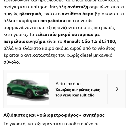
ανάγκη και απαίτηση. Μεγάλη
ανάπτυξη
σημειώνεται στα
αμιγώς
ηλεκτρικά
, ενώ στο
αντίθετο άκρο
βρίσκονται τα
άλλοτε κυρίαρχα
πετρελαίου
που συνεχώς
συρρικνώνονται και εξαφανίζονται από τις πιο μικρές
κατηγορίες. To
τελευταίο μικρό χάτσμπακ με
πετρελαιοκινητήρα
είναι το
Renault Clio 1.5 dCi 100
,
αλλά για ελάχιστο καιρό ακόμα αφού από το νέο έτος
έρχεται ο αντικαταστάτης του χωρίς diesel μηχανικό
σύνολο.
Δείτε ακόμα
Χαμηλές οι πρώτες τιμές
του νέου Renault Clio
Αξιόπιστος και «χιλιομετροφάγος» κινητήρας
Το γνωστό, καταξιωμένο και τοποθετημένο σε