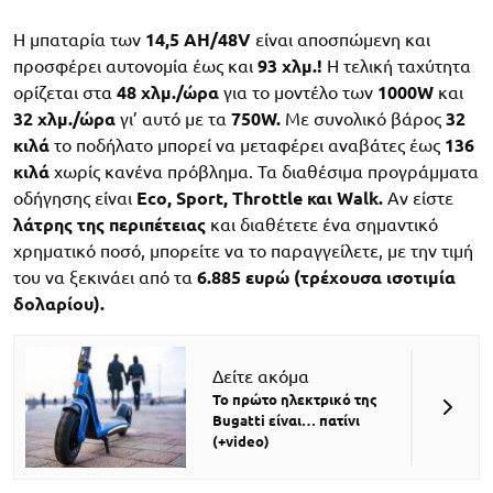
Η μπαταρία των
14,5 AH/48V
είναι αποσπώμενη και
προσφέρει αυτονομία έως και
93 χλμ.!
Η τελική ταχύτητα
ορίζεται στα
48 χλμ./ώρα
για το μοντέλο των
1000W
και
32 χλμ./ώρα
γι’ αυτό με τα
750W.
Με συνολικό βάρος
32
κιλά
το ποδήλατο μπορεί να μεταφέρει αναβάτες έως
136
κιλά
χωρίς κανένα πρόβλημα. Τα διαθέσιμα προγράμματα
οδήγησης είναι
Eco, Sport, Throttle και Walk.
Αν είστε
λάτρης της περιπέτειας
και διαθέτετε ένα σημαντικό
χρηματικό ποσό, μπορείτε να το παραγγείλετε, με την τιμή
του να ξεκινάει από τα
6.885 ευρώ (τρέχουσα ισοτιμία
δολαρίου).
Δείτε ακόμα
To πρώτο ηλεκτρικό της
Bugatti είναι… πατίνι
(+video)