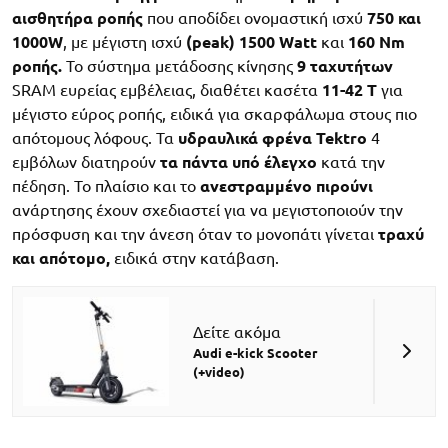
αισθητήρα
ροπής
που αποδίδει ονομαστική ισχύ
750 και
1000W
, με μέγιστη ισχύ
(peak) 1500 Watt
και
160 Nm
ροπής.
Το σύστημα μετάδοσης κίνησης
9 ταχυτήτων
SRAM ευρείας εμβέλειας, διαθέτει κασέτα
11-42 Τ
για
μέγιστο εύρος ροπής, ειδικά για σκαρφάλωμα στους πιο
απότομους λόφους. Τα
υδραυλικά φρένα
Tektro
4
εμβόλων διατηρούν
τα πάντα υπό έλεγχο
κατά την
πέδηση. Το πλαίσιο και το
ανεστραμμένο πιρούνι
ανάρτησης έχουν σχεδιαστεί για να μεγιστοποιούν την
πρόσφυση και την άνεση όταν το μονοπάτι γίνεται
τραχύ
και απότομο,
ειδικά στην κατάβαση.
Δείτε ακόμα
Audi e-kick Scooter
(+video)