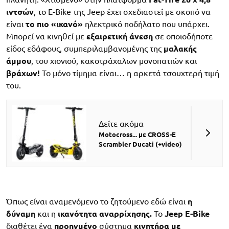
ιντσών
, το E-Bike της Jeep έχει σχεδιαστεί με σκοπό να
είναι
το πιο «ικανό»
ηλεκτρικό ποδήλατο που υπάρχει.
Μπορεί να κινηθεί με
εξαιρετική άνεση
σε οποιοδήποτε
είδος εδάφους, συμπεριλαμβανομένης της
μαλακής
άμμου
, του χιονιού, κακοτράχαλων μονοπατιών και
βράχων!
Το μόνο τίμημα είναι… η αρκετά τσουχτερή τιμή
του.
Δείτε ακόμα
Motocross... με CROSS-E
Scrambler Ducati (+video)
Όπως είναι αναμενόμενο το ζητούμενο εδώ είναι
η
δύναμη
και η
ικανότητα αναρρίχησης.
Το
Jeep E-Bike
διαθέτει ένα
προηγμένο
σύστημα
κινητήρα με