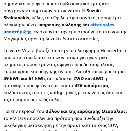
σημαντικό περιφερειακό κόμβο κινητικότητας και
σύγχρονων υπηρεσιών αυτοκινήτου. Η
Suzuki
Sfakianakis
, μέλος του Ομίλου Σφακιανάκη, προσφέρει
ολοκληρωμένες
υπηρεσίες πώλησης και
after sales
υποστήριξης
, ενισχύοντας την εμπιστοσύνη του κοινού της
Μαγνησίας προς τη Suzuki εδώ και δεκαετίες.
Το νέο e Vitara βασίζεται στη νέα πλατφόρμα Heartect-e, η
οποία έχει σχεδιαστεί αποκλειστικά για ηλεκτρικά
οχήματα, προσφέροντας υψηλά επίπεδα ασφάλειας,
ευρυχωρίας και οδηγικής άνεσης. Διατίθεται με μπαταρίες
49 kWh και 61 kWh
, σε εκδόσεις
2WD και 4WD
, με
αυτονομία που φτάνει έως και τα
426 χιλιόμετρα
,
καλύπτοντας τόσο τις καθημερινές μετακινήσεις όσο και
τις αποδράσεις εκτός πόλης.
Για την περιοχή του
Βόλου και της ευρύτερης Θεσσαλίας
,
το e Vitara αποτελεί μια πρόταση που συνδυάζει την
οικολογική μετακίνηση με την πρακτικότητα ενός SUV,