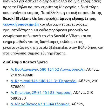
ιδανικού για αστικές διαδρομές αλλά και για εξορμήσεις
προς το Πήλιο και την ευρύτερη Μαγνησία ειδικά τώρα
που ανοίγει ο καιρός. Παράλληλα, η τοπική παρουσία της
Suzuki Sfakianakis
διασφαλίζει
άμεση εξυπηρέτηση
,
τεχνική υποστήριξη
και εξατομικευμένες λύσεις
χρηματοδότησης. Οι ενδιαφερόμενοι μπορούν να
γνωρίσουν από κοντά το νέο Suzuki e Vitara και να
ενημερωθούν για τις διαθέσιμες εκδόσεις στις
εγκαταστάσεις της Suzuki Sfakianakis στον Βόλο όπως και
στα υπόλοιπα σημεία εξυπηρέτησης.
Διαθέσιμα Καταστήματα
Λ. Βουλιαγμένης 580 164 52 Αργυρούπολη
, Αθήνα,
210 9949940
Λ. Κηφισού 146-148 121 31 Περιστέρι
, Αθήνα, 210
5788001
Λ. Κηφισίας 29-31 151 23 Μαρούσι
, Αθήνα, 210
6895230
Λ. Μαραθώνος 67 15344 Γέρακας
, Αθήνα,