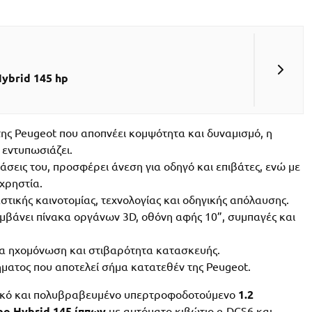
ybrid 145 hp
ης Peugeot που αποπνέει κομψότητα και δυναμισμό, η
 εντυπωσιάζει.
άσεις του, προσφέρει άνεση για οδηγό και επιβάτες, ενώ με
χρηστία.
τικής καινοτομίας, τεχνολογίας και οδηγικής απόλαυσης.
μβάνει πίνακα οργάνων 3D, οθόνη αφής 10”, συμπαγές και
ία ηχομόνωση και στιβαρότητα κατασκευής.
ήματος που αποτελεί σήμα κατατεθέν της Peugeot.
μικό και πολυβραβευμένο υπερτροφοδοτούμενο
1.2
bo Hybrid 145 ίππων
με αυτόματο κιβώτιο e-DCS6 και