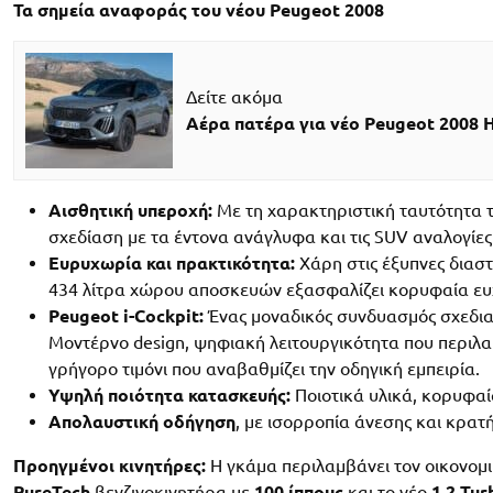
Τα σημεία αναφοράς του νέου Peugeot 2008
Δείτε ακόμα
Αέρα πατέρα για νέο Peugeot 2008 H
Αισθητική υπεροχή:
Με τη χαρακτηριστική ταυτότητα τ
σχεδίαση με τα έντονα ανάγλυφα και τις SUV αναλογίες
Ευρυχωρία και πρακτικότητα:
Χάρη στις έξυπνες διαστ
434 λίτρα χώρου αποσκευών εξασφαλίζει κορυφαία ευ
Peugeot i-Cockpit:
Ένας μοναδικός συνδυασμός σχεδιασ
Μοντέρνο design, ψηφιακή λειτουργικότητα που περιλα
γρήγορο τιμόνι που αναβαθμίζει την οδηγική εμπειρία.
Υψηλή ποιότητα κατασκευής:
Ποιοτικά υλικά, κορυφα
Απολαυστική οδήγηση
, με ισορροπία άνεσης και κρατ
Προηγμένοι κινητήρες:
Η γκάμα περιλαμβάνει τον οικονο
PureTech
βενζινοκινητήρα με
100 ίππους
και το νέο
1.2 Tur