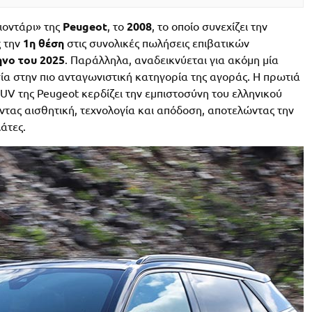
ιοντάρι» της
Peugeot
, το
2008
, το οποίο συνεχίζει την
ς την
1η θέση
στις συνολικές πωλήσεις επιβατικών
νο του 2025
. Παράλληλα, αναδεικνύεται για ακόμη μία
ία στην πιο ανταγωνιστική κατηγορία της αγοράς. Η πρωτιά
SUV της Peugeot κερδίζει την εμπιστοσύνη του ελληνικού
τας αισθητική, τεχνολογία και απόδοση, αποτελώντας την
λάτες.