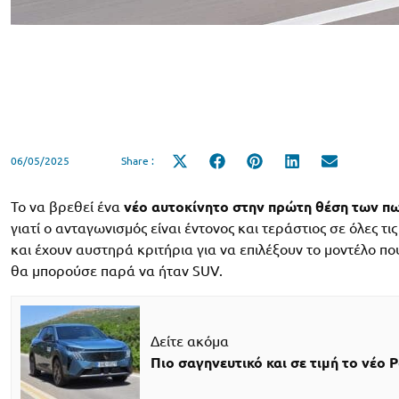
06/05/2025
Share :
Share
Share
Share
Share
Share
on
on
on
on
on
X
Facebook
Pinterest
LinkedIn
Email
(Twitter)
Το να βρεθεί ένα
νέο αυτοκίνητο στην πρώτη θέση των 
γιατί ο ανταγωνισμός είναι έντονος και τεράστιος σε όλες τι
και έχουν αυστηρά κριτήρια για να επιλέξουν το μοντέλο που
θα μπορούσε παρά να ήταν SUV.
Δείτε ακόμα
Πιο σαγηνευτικό και σε τιμή το νέο 