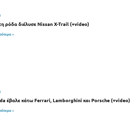
6
η ρόδα διέλυσε Nissan X-Trail (+video)
σσότερα >
6
da έβαλε κάτω Ferrari, Lamborghini και Porsche (+video)
σσότερα >