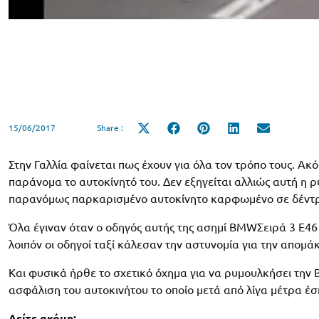
15/06/2017
Share :
Share
Share
Share
Share
Share
on
on
on
on
on
X
Facebook
Pinterest
LinkedIn
Email
(Twitter)
Στην Γαλλία φαίνεται πως έχουν για όλα τον τρόπο τους. Α
παράνομα το αυτοκίνητό του. Δεν εξηγείται αλλιώς αυτή η ρ
παρανόμως παρκαρισμένο αυτοκίνητο καρφωμένο σε δέντ
Όλα έγιναν όταν ο οδηγός αυτής της ασημί BMWΣειρά 3 Ε46
λοιπόν οι οδηγοί ταξί κάλεσαν την αστυνομία για την απομά
Και φυσικά ήρθε το σχετικό όχημα για να ρυμουλκήσει την 
ασφάλιση του αυτοκινήτου το οποίο μετά από λίγα μέτρα έ
Δείτε ακόμη: