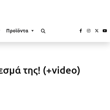
Προϊόντα
μά της! (+video)