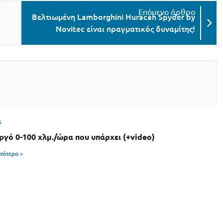
Βελτιωμένη Lamborghini Huracan Spyder by
Novitec είναι πραγματικός δυναμίτης!
6
αργό 0-100 χλμ./ώρα που υπάρχει (+video)
σσότερα >