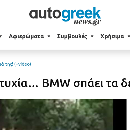
Αφιερώματα
Συμβουλές
Χρήσιμα
 της! (+video)
υχία… BMW σπάει τα δεσ