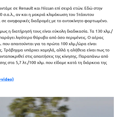
αντάμε σε Renault και Nissan επί σειρά ετών. Εδώ στην
0 σ.α.λ., αν και η μακριά κλιμάκωση του 5τάχυτου
κά σε ανηφορικές διαδρομές με το αυτοκίνητο φορτωμένο.
όμως η διατήρησή τους είναι εύκολη διαδικασία. Τα 130 χλμ./
α παράγει λιγότερο θόρυβο από όσο περιμένεις. Ο αέρας
λ. που απαιτούνται για τα πρώτα 100 χλμ./ώρα είναι
ής. Τράβηγμα υπάρχει χαμηλά, αλλά η αλήθεια είναι πως το
ανταποκριθεί στις απαιτήσεις της κίνησης. Παραπάνω από
ης στα 5,7 λτ./100 χλμ. που είδαμε κατά τη διάρκεια της
+video)