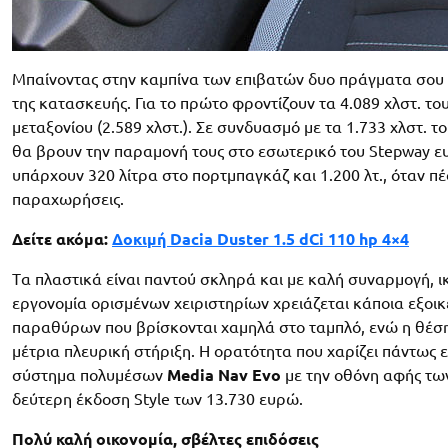
Μπαίνοντας στην καμπίνα των επιβατών δυο πράγματα σου 
της κατασκευής. Για το πρώτο φροντίζουν τα 4.089 χλστ. τ
μεταξονίου (2.589 χλστ.). Σε συνδυασμό με τα 1.733 χλστ. τ
θα βρουν την παραμονή τους στο εσωτερικό του Stepway ευχά
υπάρχουν 320 λίτρα στο πορτμπαγκάζ και 1.200 λτ., όταν π
παραχωρήσεις.
Δείτε ακόμα:
Δοκιμή Dacia Duster 1.5 dCi 110 hp 4×4
Tα πλαστικά είναι παντού σκληρά και με καλή συναρμογή, ι
εργονομία ορισμένων χειριστηρίων χρειάζεται κάποια εξοικ
παραθύρων που βρίσκονται χαμηλά στο ταμπλό, ενώ η θέση
μέτρια πλευρική στήριξη. Η ορατότητα που χαρίζει πάντως ε
σύστημα πολυμέσων
Media Nav Evo
με την οθόνη αφής των 
δεύτερη έκδοση Style των 13.730 ευρώ.
Πολύ καλή οικονομία, σβέλτες επιδόσεις