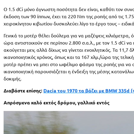
Ο 1.5 dCi μόνο άγνωστη ποσότητα δεν είναι, καθότι τον συν
έκδοση των 90 ίππων, έχει τα 220 Nm της ροπής από τις 1.75
χειροκίνητου κιβωτίου δυσκολεύει λίγο το έργο τους – ειδι
Γενικά το μοτέρ θέλει δούλεμα για να μαζέψεις χιλιόμετρα, 
ώρα αντιστοιχούν σε περίπου 2.800 σ.α.λ., με τον 1.5 dCi ν
ακούγεται μεν, αλλά δίχως να γίνεται ενοχλητικός. Τα 11,7 δ
ικανοποιητικός χρόνος, όπως και τα 167 χλμ./ώρα της τελικ
μοτέρ πρέπει να μπει στο ωφέλιμο φάσμα της ροπής για να 
ικανοποιητική παρουσιάζεται η ένδειξη της μέσης κατανάλωσ
δοκιμής.
Διαβάστε επίσης:
Dacia του 1970 τα βάζει με BMW 335d (
Απρόσμενα καλό εκτός δρόμου, γαλλικό εντός