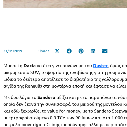
31/01/2019
Share :
Share
Share
Share
Share
Share
on
on
on
on
on
X
Facebook
Pinterest
LinkedIn
Email
(Twitter)
Μπορεί η
Dacia
να έχει γίνει συνώνυμη του
Duster
, όμως πρ
μικρομεσαίο SUV, το φορτίο της αναβίωσης για τη ρουμάνικ
Ειδικά το δεύτερο αποτέλεσε το διαβατήριο της γαλλορουμα
αιγίδα της Renault) στη μοντέρνα εποχή και έφτασε να είνα
Με δυο λόγια το
Sandero
αξίζει και με το παραπάνω τα εύση
οποία δεν ξεχνά την συνεισφορά του μικρού της μοντέλου κ
και εδώ ξεχωρίζει το value for money, με το Sandero Stepway
υπερτροφοδοτούμενο 0.9 TCe των 90 ίππων και στα 1.000 
πετρελαιοκινητήρα dCi ίσης ιπποδύναμης αλλά με περισσότε