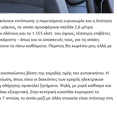
κάνουν εντύπωση: η παρεχόμενη ευρυχωρία και η λιτότητα
ου μήκους, τα οποία προσφέρουν σχεδόν 2,6 μέτρα
ου πλάτους και τα 1.555 χλστ. του ύψους, τέσσερις επιβάτες
ριστη – όπως και οι αποσκευές τους, για τις οποίες
έσουν τα πίσω καθίσματα. Πέμπτος θα χωρέσει μεν, αλλά με
κανοποιώντας βάσει της χαμηλής τιμής του αυτοκινήτου. Η
είωση, όπως είναι οι διακόπτες των εμπρός ηλεκτρικών
 οδήγησης προκαλεί ζητήματα. Ψηλή, με ρηχό κάθισμα και
ίναι εξαιρετική. Στην κεντρική κονσόλα κυριαρχεί το
7 ιντσών, το οποίο μαζί με άλλα στοιχεία είναι στάνταρ στη