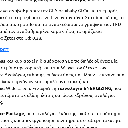
 να αναβαθμίσουν την GLA σε «baby GLC», με τα εμπρός
κά του αμαξώματος να δίνουν τον τόνο. Στο πίσω μέρος, τα
αφορετικό μοτίβο και τα ανασχεδιασμένα γραφικά των LED
ς από τον αναβαθμισμένο χαρακτήρα, το αμάξωμα
ίζεται στο Cd: 0,28.
-DCT
ass
και κυριαρχεί η διαμόρφωση με τις διπλές οθόνες: μία
αι μία στην κορυφή του ταμπλό, για τον έλεγχο των
. Αναλόγως έκδοσης, οι διαστάσεις ποικίλουν. Ξεκινάνε από
 πίνακα οργάνων και ταμπλό αντίστοιχα) και
πία Widescreen. Ξεχωρίζει η
τεχνολογία ENERGIZING
, που
αυτόματα σε κλίση πλάτης και ύψος εδράνου, αναλόγως
ς.
nce Package
, που -αναλόγως έκδοσης- διαθέτει το σύστημα
τασης και απενεργοποίηση κινητήρα σε σταθερή ταχύτητα
, ανίχνευση τυφλών σημείων και οδικής σήμανσης.