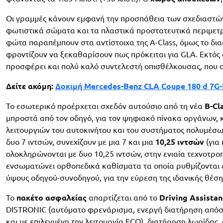
Οι γραμμές κάνουν εμφανή την προσπάθεια των σχεδιαστών
φωτιστικά σώματα και τα πλαστικά προστατευτικά περιμετρι
φώτα παραπέμπουν στα αντίστοιχα της A-Class, όμως το δι
φροντίζουν να ξεκαθαρίσουν πως πρόκειται για GLA. Εκτό
προσφέρει και πολύ καλό συντελεστή οπισθέλκουσας, που ορ
Δείτε ακόμη:
Δοκιμή Mercedes-Benz CLA Coupe 180 d 7G
Το εσωτερικό προέρχεται σχεδόν αυτούσιο από τη νέα
B-Cl
μπροστά από τον οδηγό, για τον ψηφιακό πίνακα οργάνων, κ
λειτουργιών του αυτοκινήτου και του συστήματος πολυμέσων
δυο 7 ιντσών, συνεχίζουν με μια 7 και μια
10,25 ιντσών
(για
ολοκληρώνονται με δυο 10,25 ιντσών, στην ενιαία τεχνοτρο
ενσωματώνει ορθοπεδικά καθίσματα τα οποία ρυθμίζονται 
ύψους οδηγού-συνοδηγού, για την εύρεση της ιδανικής θέση
Το
πακέτο ασφαλείας
απαρτίζεται από το
Driving Assista
DISTRONIC (αυτόματο φρενάρισμα, ενεργή διατήρηση απόσ
και με επιλεγμένη την λειτουργία ECO), διατήρηση λωρίδας