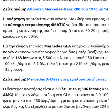
Δείτε ακόμη:
Αθάνατη Mercedes-Benz 200 του 1976 με 14.
Η
ανάρτηση
αποτελείται από γόνατα ΜακΦέρσον εμπρός κα
το
σύστημα τετρακίνησης 4MATIC
να διατίθεται προαιρετικ
πρώτη η κατανομή της ροπής περιορίζεται στο 80-20 εμπρός-
κλειδώνει στο 50-50.
Για την κίνηση της νέας
Mercedes GLA
υπάρχουν 4κύλινδρα 
παρόν ανακοινώνει πληροφορίες για δύο μοτέρ βενζίνης. Το
ισχύος
163 ίππων
στις 5.500 σ.α.λ. και με ροπή 250 Nm στις 
100 χλμ./ώρα σε 8,7 δλ., τελική ταχύτητα 210 χλμ./ώρα, μει
135 γρ./χλμ.
Δείτε ακόμη:
Mercedes Χ-Class για μεγαλογαιοκτήμονες!
Ο δεύτερος κινητήρας είναι ο
2.0 λτ.
με τους
306 ίππους
και 
AMG
). Με το εν λόγω μοτέρ η νέα GLA επιταχύνει από 0-100 
ηλεκτρονικά στα 250 χλμ./ώρα, η μεικτή κατανάλωση είναι 7,
χλμ. Λογικά, θα εξοπλίζεται με τον 2λιτρο βενζίνης των 224 