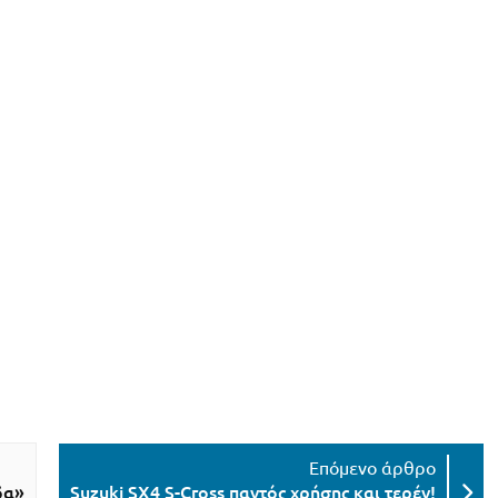
δα»
Suzuki SX4 S-Cross παντός χρήσης και τερέν!