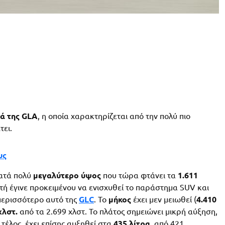
ιά της
GLA
, η οποία χαρακτηρίζεται από την πολύ πιο
τει.
υς
κατά πολύ
μεγαλύτερο ύψος
που τώρα φτάνει τα
1.611
υτή έγινε προκειμένου να ενισχυθεί το παράστημα SUV και
 περισσότερο αυτό της
GLC
. Το
μήκος
έχει μεν μειωθεί (
4.410
χλστ.
από τα 2.699 χλστ. Το πλάτος σημειώνει μικρή αύξηση,
, τέλος, έχει επίσης αυξηθεί στα
435 λίτρα
, από 421.