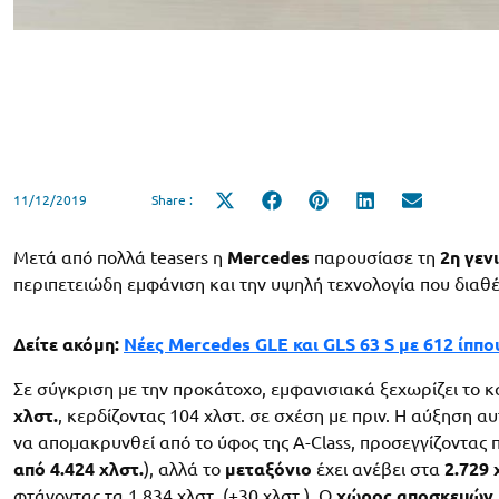
11/12/2019
Share :
Share
Share
Share
Share
Share
on
on
on
on
on
X
Facebook
Pinterest
LinkedIn
Email
(Twitter)
Μετά από πολλά teasers η
Mercedes
παρουσίασε τη
2η γεν
περιπετειώδη εμφάνιση και την υψηλή τεχνολογία που διαθέ
Δείτε ακόμη:
Νέες Mercedes GLE και GLS 63 S με 612 ίππο
Σε σύγκριση με την προκάτοχο, εμφανισιακά ξεχωρίζει το 
χλστ.
, κερδίζοντας 104 χλστ. σε σχέση με πριν. Η αύξηση α
να απομακρυνθεί από το ύφος της A-Class, προσεγγίζοντας
από 4.424 χλστ.
), αλλά το
μεταξόνιο
έχει ανέβει στα
2.729 
φτάνοντας τα 1.834 χλστ. (+30 χλστ.). Ο
χώρος αποσκευών