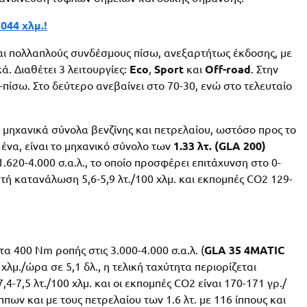
044 χλμ.!
ι πολλαπλούς συνδέσμους πίσω, ανεξαρτήτως έκδοσης, με
ά. Διαθέτει 3 λειτουργίες:
Eco
,
Sport
και
Off-road
. Στην
πίσω. Στο δεύτερο ανεβαίνει στο 70-30, ενώ στο τελευταίο
μηχανικά σύνολα βενζίνης και πετρελαίου, ωστόσο προς το
 ένα, είναι το μηχανικό σύνολο των
1.33 λτ. (GLA 200)
1.620-4.000 σ.α.λ., το οποίο προσφέρει επιτάχυνση στο 0-
κτή κατανάλωση 5,6-5,9 λτ./100 χλμ. και εκπομπές CO2 129-
τα 400 Nm ροπής στις 3.000-4.000 σ.α.λ. (
GLA 35 4MATIC
χλμ./ώρα σε 5,1 δλ., η τελική ταχύτητα περιορίζεται
4-7,5 λτ./100 χλμ. και οι εκπομπές CO2 είναι 170-171 γρ./
ίππων και με τους πετρελαίου των 1.6 λτ. με 116 ίππους και