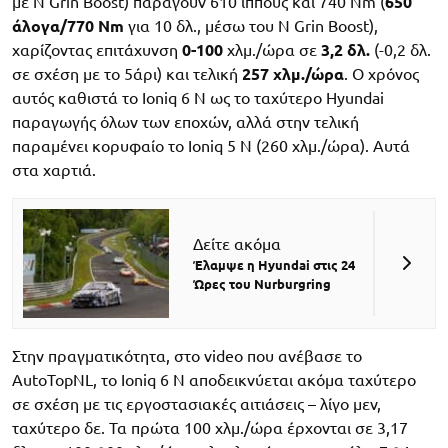
με N Grin Boost) παράγουν 610 ίππους και 740 Nm (
650
άλογα/770 Nm
για 10 δλ., μέσω του N Grin Boost),
χαρίζοντας επιτάχυνση
0-100
χλμ./ώρα σε
3,2 δλ.
(-0,2 δλ.
σε σχέση με το 5άρι) και τελική
257 χλμ./ώρα
. Ο χρόνος
αυτός καθιστά το Ioniq 6 N ως το ταχύτερο Hyundai
παραγωγής όλων των εποχών, αλλά στην τελική
παραμένει κορυφαίο το Ioniq 5 N (260 χλμ./ώρα). Αυτά
στα χαρτιά.
Δείτε ακόμα
Έλαμψε η Hyundai στις 24
Ώρες του Nurburgring
Στην πραγματικότητα, στο video που ανέβασε το
AutoTopNL, το Ioniq 6 N αποδεικνύεται ακόμα ταχύτερο
σε σχέση με τις εργοστασιακές αιτιάσεις – λίγο μεν,
ταχύτερο δε. Τα πρώτα 100 χλμ./ώρα έρχονται σε 3,17