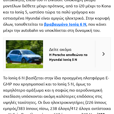
μοντέλων διέθετε μέχρι πρότινος, από το i20 μέχρι το Kona
και το Ioniq 5, ωστόσο τώρα τα πολύ γρήγορα και
εστιασμένα Hyundai είναι αμιγώς ηλεκτρικά. Στην κορυφή
όλων, τοποθετείται το
βραβευμένο Ioniq 6 N
, που κάνει
μέχρι την autobahn να υποκλίνεται στη δυναμική του.
Δείτε ακόμα
Η Porsche αποθεώνει το
Hyundai Ioniq 5 N
Το Ioniq 6 N βασίζεται στην ίδια προηγμένη πλατφόρμα E-
GMP που χρησιμοποιεί και το Ioniq 5 N, όμως το
χαμηλότερο αμάξωμα και η σαφώς πιο αεροδυναμική
σχεδίαση υπόσχονται ακόμη καλύτερες επιδόσεις στις
υψηλές ταχύτητες. Οι δυο ηλεκτροκινητήρες (226 ίππους
εμπρός/383 ίππους πίσω, 238 άλογα/412 άλογα αντίστοιχα