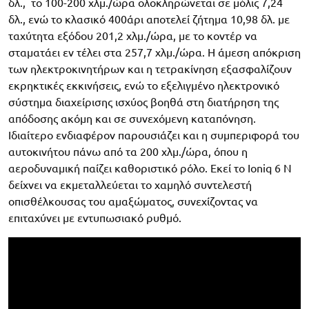
δλ., το 100-200 χλμ./ώρα ολοκληρώνεται σε μόλις 7,24
δλ., ενώ το κλασικό 400άρι αποτελεί ζήτημα 10,98 δλ. με
ταχύτητα εξόδου 201,2 χλμ./ώρα, με το κοντέρ να
σταματάει εν τέλει στα 257,7 χλμ./ώρα. Η άμεση απόκριση
των ηλεκτροκινητήρων και η τετρακίνηση εξασφαλίζουν
εκρηκτικές εκκινήσεις, ενώ το εξελιγμένο ηλεκτρονικό
σύστημα διαχείρισης ισχύος βοηθά στη διατήρηση της
απόδοσης ακόμη και σε συνεχόμενη καταπόνηση.
Ιδιαίτερο ενδιαφέρον παρουσιάζει και η συμπεριφορά του
αυτοκινήτου πάνω από τα 200 χλμ./ώρα, όπου η
αεροδυναμική παίζει καθοριστικό ρόλο. Εκεί το Ioniq 6 N
δείχνει να εκμεταλλεύεται το χαμηλό συντελεστή
οπισθέλκουσας του αμαξώματος, συνεχίζοντας να
επιταχύνει με εντυπωσιακό ρυθμό.