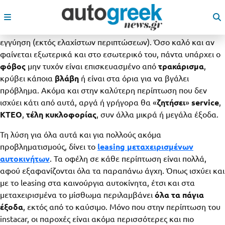
Οι απανωτές
ανατιμήσεις στα καινούργια αυτοκίνητα
έχουν
οδηγήσει πολύ κόσμο προς την
αγορά των
μεταχειρισμένων
, όπου πάντα υπάρχει το ρίσκο και καμία
εγγύηση (εκτός ελαχίστων περιπτώσεων). Όσο καλό και αν
φαίνεται εξωτερικά και στο εσωτερικό του, πάντα υπάρχει ο
φόβος
μην τυχόν είναι επισκευασμένο από
τρακάρισμα
,
κρύβει κάποια
βλάβη
ή είναι στα όρια για να βγάλει
πρόβλημα. Ακόμα και στην καλύτερη περίπτωση που δεν
ισχύει κάτι από αυτά, αργά ή γρήγορα θα «
ζητήσει
»
service
,
ΚΤΕΟ
,
τέλη κυκλοφορίας
, συν άλλα μικρά ή μεγάλα έξοδα.
Τη λύση για όλα αυτά και για πολλούς ακόμα
προβληματισμούς, δίνει το
leasing μεταχειρισμένων
αυτοκινήτων
. Τα οφέλη σε κάθε περίπτωση είναι πολλά,
αφού εξαφανίζονται όλα τα παραπάνω άγχη. Όπως ισχύει και
με το leasing στα καινούργια αυτοκίνητα, έτσι και στα
μεταχειρισμένα το μίσθωμα περιλαμβάνει
όλα τα πάγια
έξοδα
, εκτός από το καύσιμο. Μόνο που στην περίπτωση του
instacar, οι παροχές είναι ακόμα περισσότερες και πιο