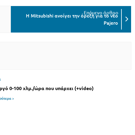
Η Mitsubishi ανοίγει την όρεξη για το νέο
Pajero
6
αργό 0-100 χλμ./ώρα που υπάρχει (+video)
σσότερα >