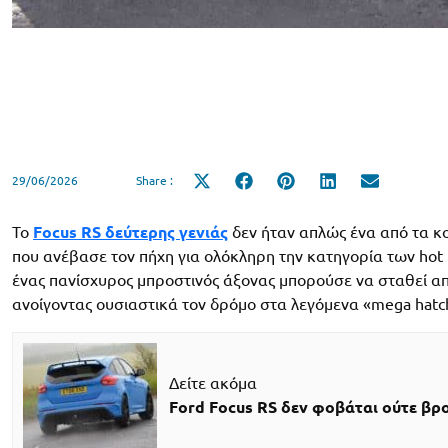
29/06/2026
Share :
Share
Share
Share
Share
Share
on
on
on
on
on
X
Facebook
Pinterest
LinkedIn
Email
(Twitter)
Το
Focus RS δεύτερης γενιάς
δεν ήταν απλώς ένα από τα κ
που ανέβασε τον πήχη για ολόκληρη την κατηγορία των hot h
ένας πανίσχυρος μπροστινός άξονας μπορούσε να σταθεί απ
ανοίγοντας ουσιαστικά τον δρόμο στα λεγόμενα «mega hatc
Δείτε ακόμα
Ford Focus RS δεν φοβάται ούτε βρο