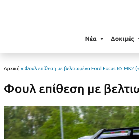
Νέα
Δοκιμές
Αρχική
»
Φουλ επίθεση με βελτιωμένο Ford Focus RS MK2 (+
Φουλ επίθεση με βελτι