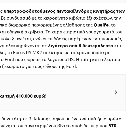
ς υπερτροφοδοτούμενος πεντακύλινδρος κινητήρας των
Σε συνδυασμό με το χειροκίνητο κιβώτιο έξι σχέσεων, την
νικό διαφορικό περιορισμένης ολίσθησης της
Quaife
, το
αι οδηγική ακρίβεια. Το χαρακτηριστικό γουργουρητό του
κολα ξεχνιέται, ενώ οι επιδόσεις παρέμεναν εντυπωσιακές
α να ολοκληρώνονται σε
λιγότερο από 6 δευτερόλεπτα
και
λα, το Focus RS MK2 απέκτησε με τα χρόνια ιδιαίτερη
ο Ford που φόρεσε το λογότυπο RS. Η τρίτη και τελευταία
ξεχωριστό για τους φίλους της Ford.
αι τιμή 410.000 ευρώ!
ες δυνατότητες βελτίωσης, αφού με ένα σχετικά ήπιο πρώτο
τοκίνητο του συγκεκριμένου βίντεο αποδίδει περίπου
370