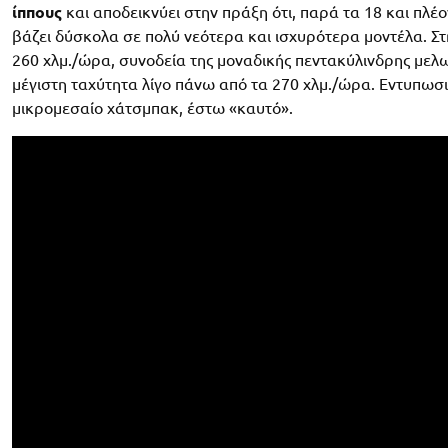
ίππους
και αποδεικνύει στην πράξη ότι, παρά τα 18 και πλέ
βάζει δύσκολα σε πολύ νεότερα και ισχυρότερα μοντέλα. Σ
260 χλμ./ώρα, συνοδεία της μοναδικής πεντακύλινδρης μελω
μέγιστη ταχύτητα λίγο πάνω από τα 270 χλμ./ώρα. Εντυπωσια
μικρομεσαίο χάτσμπακ, έστω «καυτό».