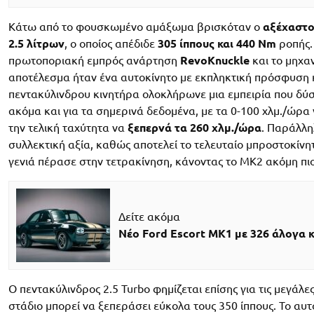
Κάτω από το φουσκωμένο αμάξωμα βρισκόταν ο
αξέχαστο
2.5 λίτρων
, ο οποίος απέδιδε
305 ίππους και 440 Nm
ροπής. 
πρωτοποριακή εμπρός ανάρτηση
RevoKnuckle
και το μηχα
αποτέλεσμα ήταν ένα αυτοκίνητο με εκπληκτική πρόσφυση κ
πεντακύλινδρου κινητήρα ολοκλήρωνε μια εμπειρία που δύσ
ακόμα και για τα σημερινά δεδομένα, με τα 0-100 χλμ./ώρ
την τελική ταχύτητα να
ξεπερνά τα 260 χλμ./ώρα
. Παράλλη
συλλεκτική αξία, καθώς αποτελεί το τελευταίο μπροστοκίνητ
γενιά πέρασε στην τετρακίνηση, κάνοντας το MK2 ακόμη πιο 
Δείτε ακόμα
Νέο Ford Escort MK1 με 326 άλογα κ
Ο πεντακύλινδρος 2.5 Turbo φημίζεται επίσης για τις μεγάλ
στάδιο μπορεί να ξεπεράσει εύκολα τους 350 ίππους. Το αυ