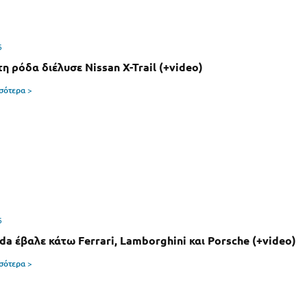
6
η ρόδα διέλυσε Nissan X-Trail (+video)
σσότερα >
6
da έβαλε κάτω Ferrari, Lamborghini και Porsche (+video)
σσότερα >