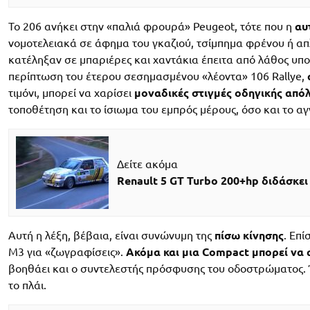
To 206 ανήκει στην «παλιά φρουρά» Peugeot, τότε που η
αυ
νομοτελειακά σε άφημα του γκαζιού, τσίμπημα φρένου ή απ
κατέληξαν σε μπαριέρες και χαντάκια έπειτα από λάθος υπ
περίπτωση του έτερου σεσημασμένου «λέοντα» 106 Rallye,
τιμόνι, μπορεί να χαρίσει
μοναδικές στιγμές οδηγικής από
τοποθέτηση και το ίσιωμα του εμπρός μέρους, όσο και το α
Δείτε ακόμα
Renault 5 GT Turbo 200+hp διδάσκει
Αυτή η λέξη, βέβαια, είναι συνώνυμη της
πίσω κίνησης
. Επί
M3 για «ζωγραφίσεις».
Ακόμα και μια Compact μπορεί να 
βοηθάει και ο συντελεστής πρόσφυσης του οδοστρώματος. Έ
το πλάι.