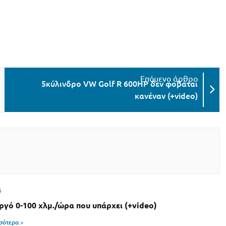
5κύλινδρο VW Golf R 600HP δεν φοβάται
κανέναν (+video)
6
αργό 0-100 χλμ./ώρα που υπάρχει (+video)
σσότερα >