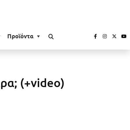
Προϊόντα
α; (+video)