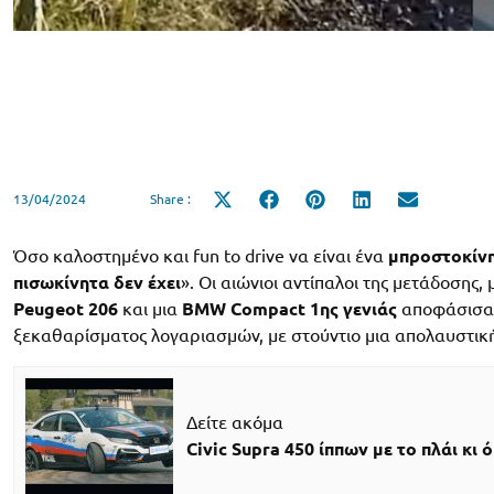
13/04/2024
Share :
Share
Share
Share
Share
Share
on
on
on
on
on
X
Facebook
Pinterest
LinkedIn
Email
(Twitter)
Όσο καλοστημένο και fun to drive να είναι ένα
μπροστοκίν
πισωκίνητα δεν έχει
». Οι αιώνιοι αντίπαλοι της μετάδοσης,
Peugeot 206
και μια
BMW Compact 1ης γενιάς
αποφάσισαν
ξεκαθαρίσματος λογαριασμών, με στούντιο μια απολαυστικ
Δείτε ακόμα
Civic Supra 450 ίππων με το πλάι κι 