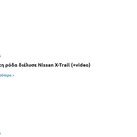
6
η ρόδα διέλυσε Nissan X-Trail (+video)
σσότερα >
6