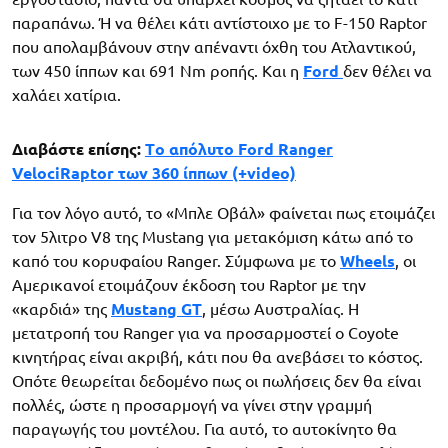
παραπάνω. Ή να θέλει κάτι αντίστοιχο με το F-150 Raptor
που απολαμβάνουν στην απέναντι όχθη του Ατλαντικού,
των 450 ίππων και 691 Nm ροπής. Και η
Ford
δεν θέλει να
χαλάει χατίρια.
Διαβάστε επίσης:
Τo απόλυτο Ford Ranger
VelociRaptor των 360 ίππων (+video)
Για τον λόγο αυτό, το «Μπλε Οβάλ» φαίνεται πως ετοιμάζει
τον 5λιτρο V8 της Mustang για μετακόμιση κάτω από το
καπό του κορυφαίου Ranger. Σύμφωνα με το
Wheels
, οι
Αμερικανοί ετοιμάζουν έκδοση του Raptor με την
«καρδιά» της
Mustang GT
, μέσω Αυστραλίας. Η
μετατροπή του Ranger για να προσαρμοστεί ο Coyote
κινητήρας είναι ακριβή, κάτι που θα ανεβάσει το κόστος.
Οπότε θεωρείται δεδομένο πως οι πωλήσεις δεν θα είναι
πολλές, ώστε η προσαρμογή να γίνει στην γραμμή
παραγωγής του μοντέλου. Για αυτό, το αυτοκίνητο θα