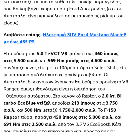
κατασκευάζεται υπό το καθεστώς ειδικής παραγγελίας
που θα λαμβάνει χώρα από τη Ford Αυστραλίας (σ.σ. οι
Αυστραλοί είναι «μανούλες» σε μεταποιήσεις pick up του
είδους).
Διαβάστε επίσης:
Ηλεκτρικό SUV Ford Mustang Mach-E
με έως 465 PS
Η απόδοση του
5.0 Ti-VCT V8
φτάνει τους
460 ίππους
στις 5.500 σ.α.λ.
και
569 Nm ροπής στις 4.600 σ.α.λ.
,
συνδυαζόμενος είτε με το 10άρι αυτόματο SelectShift, είτε
με παραδοσιακό 6τάχυτο χειροκίνητο κιβώτιο. Οι
Αυστραλοί δεν ανακοινώνουν αν θα δούμε χειροκίνητο V8
Ranger, όμως πιθανότερη είναι η διατήρηση του
10τάχυτου αυτόματου. Στο κανονικό Raptor, ο
2.0 λτ. Bi-
turbo EcoBlue ντίζελ
αποδίδει
213 ίππους
στις
3.750
σ.α.λ.
και
500 Nm
μεταξύ
1.750-2.000 σ.α.λ.
Το
F-150
Raptor
τώρα, παράγει
450 ίππους στις 5.000 σ.α.λ.
και
691 Nm στις 3.500 σ.α.λ.
από τον 3.5 V6 EcoBoost. Κάτι
που σημαίνει πως το επερχόμενο -και προς το παρόν,