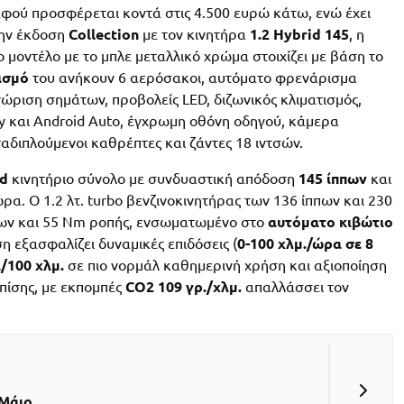
αφού προσφέρεται κοντά στις 4.500 ευρώ κάτω, ενώ έχει
την έκδοση
Collection
με τον κινητήρα
1.2 Hybrid 145
, η
ο μοντέλο με το μπλε μεταλλικό χρώμα στοιχίζει με βάση το
ισμό
του ανήκουν 6 αερόσακοι, αυτόματο φρενάρισμα
ριση σημάτων, προβολείς LED, διζωνικός κλιματισμός,
ay και Android Auto, έγχρωμη οθόνη οδηγού, κάμερα
αδιπλούμενοι καθρέπτες και ζάντες 18 ιντσών.
id
κινητήριο σύνολο με συνδυαστική απόδοση
145 ίππων
και
ρα. Ο 1.2 λτ. turbo βενζινοκινητήρας των 136 ίππων και 230
πων και 55 Nm ροπής, ενσωματωμένο στο
αυτόματο κιβώτιο
 εξασφαλίζει δυναμικές επιδόσεις (
0-100 χλμ./ώρα σε 8
α/100 χλμ.
σε πιο νορμάλ καθημερινή χρήση και αξιοποίηση
Επίσης, με εκπομπές
CO2 109 γρ./χλμ.
απαλλάσσει τον
 Μάιο