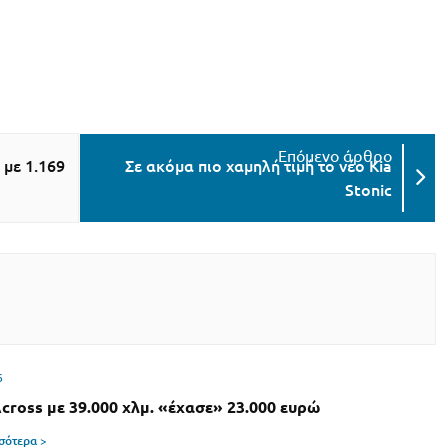
με 1.169
Σε ακόμα πιο χαμηλή τιμή το νέο Kia
Stonic
6
Across με 39.000 χλμ. «έχασε» 23.000 ευρώ
σσότερα >