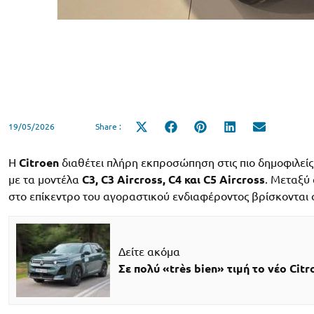
19/05/2026
Share :
Share
Share
Share
Share
Share
on
on
on
on
on
X
Facebook
Pinterest
LinkedIn
Email
(Twitter)
Η
Citroen
διαθέτει πλήρη εκπροσώπηση στις πιο δημοφιλεί
με τα μοντέλα
C3, C3 Aircross, C4 και C5 Aircross
. Μεταξύ 
στο επίκεντρο του αγοραστικού ενδιαφέροντος βρίσκονται ο
Δείτε ακόμα
Σε πολύ «très bien» τιμή το νέο Citr