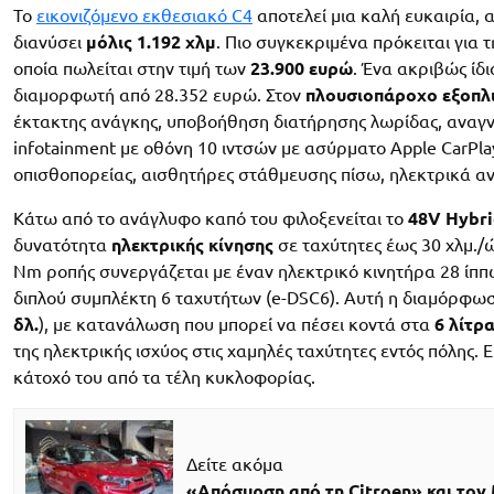
Το
εικονιζόμενο εκθεσιακό C4
αποτελεί μια καλή ευκαιρία, 
διανύσει
μόλις
1.192 χλμ
. Πιο συγκεκριμένα πρόκειται για 
οποία πωλείται στην τιμή των
23.900 ευρώ
. Ένα ακριβώς ίδι
διαμορφωτή από 28.352 ευρώ. Στον
πλουσιοπάροχο εξοπλ
έκτακτης ανάγκης, υποβοήθηση διατήρησης λωρίδας, αναγνώ
infotainment με οθόνη 10 ιντσών με ασύρματο Apple CarPl
οπισθοπορείας, αισθητήρες στάθμευσης πίσω, ηλεκτρικά αν
Κάτω από το ανάγλυφο καπό του φιλοξενείται το
48V Hybr
δυνατότητα
ηλεκτρικής κίνησης
σε ταχύτητες έως 30 χλμ./ώ
Nm ροπής συνεργάζεται με έναν ηλεκτρικό κινητήρα 28 ίπ
διπλού συμπλέκτη 6 ταχυτήτων (e-DSC6). Αυτή η διαμόρφωση
δλ.
), με κατανάλωση που μπορεί να πέσει κοντά στα
6 λίτρ
της ηλεκτρικής ισχύος στις χαμηλές ταχύτητες εντός πόλης. 
κάτοχό του από τα τέλη κυκλοφορίας.
Δείτε ακόμα
«Απόσυρση από τη Citroen» και τον