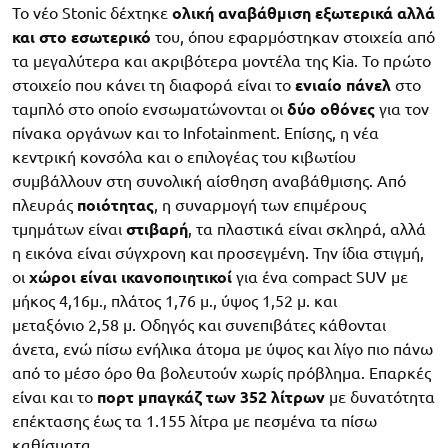
Το νέο Stonic δέχτηκε
ολική αναβάθμιση εξωτερικά αλλά
και στο εσωτερικό
του, όπου εφαρμόστηκαν στοιχεία από
τα μεγαλύτερα και ακριβότερα μοντέλα της Kia. Το πρώτο
στοιχείο που κάνει τη διαφορά είναι το
ενιαίο πάνελ
στο
ταμπλό στο οποίο ενσωματώνονται οι
δύο οθόνες
για τον
πίνακα οργάνων και το Infotainment. Επίσης, η νέα
κεντρική κονσόλα και ο επιλογέας του κιβωτίου
συμβάλλουν στη συνολική αίσθηση αναβάθμισης. Από
πλευράς
ποιότητας
, η συναρμογή των επιμέρους
τμημάτων είναι
στιβαρή
, τα πλαστικά είναι σκληρά, αλλά
η εικόνα είναι σύγχρονη και προσεγμένη. Την ίδια στιγμή,
οι
χώροι είναι ικανοποιητικοί
για ένα compact SUV με
μήκος 4,16μ., πλάτος 1,76 μ., ύψος 1,52 μ. και
μεταξόνιο 2,58 μ. Οδηγός και συνεπιβάτες κάθονται
άνετα, ενώ πίσω ενήλικα άτομα με ύψος και λίγο πιο πάνω
από το μέσο όρο θα βολευτούν χωρίς πρόβλημα. Επαρκές
είναι και το
πορτ μπαγκάζ των 352 λίτρων
με δυνατότητα
επέκτασης έως τα 1.155 λίτρα με πεσμένα τα πίσω
καθίσματα.