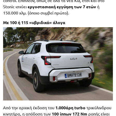
control. Επιπλέον, όπως σε όλα τα νέα Kia, έτσι και στο
Stonic ισχύει
εργοστασιακή εγγύηση των 7 ετών
ή
150.000 χλμ. (όποιο συμβεί πρώτο).
Με 100 ή 115 «υβριδικά» άλογα
Από την αρχική έκδοση του
1.000άρη turbo
τρικύλινδρου
κινητήρα, η απόδοση των
100 ίππων 172 Nm
ροπής είναι