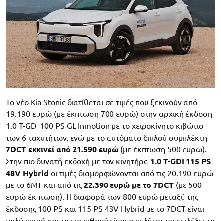
Το νέο Kia Stonic διατίθεται σε τιμές που ξεκινούν από
19.190 ευρώ (με έκπτωση 700 ευρώ) στην αρχική έκδοση
1.0 T-GDI 100 PS GL Inmotion με το χειροκίνητο κιβώτιο
των 6 ταχυτήτων, ενώ με το αυτόματο διπλού συμπλέκτη
7DCT εκκινεί από 21.590 ευρώ
(με έκπτωση 500 ευρώ).
Στην πιο δυνατή εκδοχή με τον κινητήρα
1.0 T-GDI 115 PS
48V Hybrid
οι τιμές διαμορφώνονται από τις 20.190 ευρώ
με το 6ΜΤ και από τις
22.390 ευρώ με το 7DCT
(με 500
ευρώ έκπτωση). Η διαφορά των 800 ευρώ μεταξύ της
έκδοσης 100 PS και 115 PS 48V Hybrid με το 7DCT είναι
πολύ μικρή και το πιο πιθανό είναι ο πελάτης να επιλέξει το