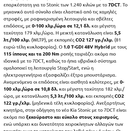
επαρκέστατη για το Stonic των 1.240 κιλών με το
7DCT
. Το
μηχανικό αυτό σύνολο είναι ελαστικό από τις χαμηλές
στροφές, με ραφιναρισμένη λειτουργία και σβέλτες
επιδόσεις, με
0-100 χλμ./ώρα σε 12,1 δλ.
και μέγιστη
ταχύτητα 179 χλμ./ώρα. Η μεικτή κατανάλωση είναι
5,5
λτ./100 χλμ.
(WLTP), με εκπομπές
CO2 127 γρ./χλμ.
(81
ευρώ τέλη κυκλοφορίας). Ο
1.0 T-GDI 48V Hybrid
με τους
115 ίππους και τα 200 Nm
ροπής ταιριάζει ακόμα πιο
ιδανικά με το 7DCT, καθώς το ήπια υβριδικό σύστημα
ομαλοποιεί τη λειτουργία Stop/Start, ενώ η
ηλεκτρογεννήτρια εξασφαλίζει έξτρα μπουστάρισμα.
Αναμενόμενα οι επιδόσεις είναι αισθητά καλύτερες, με
0-
100 χλμ./ώρα σε 10,8 δλ.
και μέγιστη ταχύτητα 182 χλμ./
ώρα, με κατανάλωση
5,3 λτ./100 χλμ.
και εκπομπές
CO2
122 γρ./χλμ.
(μηδενικά τέλη κυκλοφορίας). Ανεξαρτήτως
κινητήρα, στην οδήγηση το νέο Kia Stonic με το 7DCT είναι
ακόμα πιο
ξεκούραστο και εύκολο στους χειρισμούς
,
ενώ υπάρχει και δυνατότητα χειροκίνητων αλλαγών των
ταχυτήτων με τη μετακίνηση του λεβιέ πάνω ή κάτω. Οι