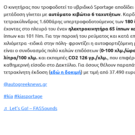
Ο κινητήρας που τροφοδοτεί το υβριδικό Sportage αποδίδει
μετάδοση γίνεται με
αυτόματο κιβώτιο 6 ταχυτήτων
. Καρδ
τετρακύλινδρος 1.600άρης υπερτροφοδοτούμενος των
180 
έχοντας στο πλευρό του έναν
ηλεκτροκινητήρα 65 ίππων κ
ίππων και 101 Nm. Για την παροχή του ρεύματος και κατά ε
χιλιόμετρα -ειδικά στην πόλη- φροντίζει η αυτοφορτιζόμε
είναι ο συνδυασμός πολύ καλών επιδόσεων (
0-100 χλμ./ώρα
λίτρα/100 χλμ.
και εκπομπές
CO2 126 γρ./χλμ.
, που επιφέ
καθημερινή είσοδο στο Δακτύλιο. Για όσους θέλουν παραπάν
τετρακίνητη έκδοση (
εδώ η δοκιμή
) με τιμή από 37.490 ευρ
@autogreeknews.gr
#kia
#kiasportage
♬ Let’s Go! – FASSounds