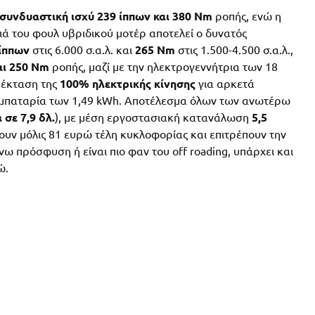
συνδυαστική ισχύ 239 ίππων και 380 Nm
ροπής, ενώ η
ιά του φουλ υβριδικού μοτέρ αποτελεί ο δυνατός
ίππων
στις 6.000 σ.α.λ. και
265 Nm
στις 1.500-4.500 σ.α.λ.,
αι 250 Nm
ροπής, μαζί με την ηλεκτρογεννήτρια των 18
πέκταση της
100% ηλεκτρικής κίνησης
για αρκετά
νη μπαταρία των 1,49 kWh. Αποτέλεσμα όλων των ανωτέρω
 σε 7,9 δλ.
), με μέση εργοστασιακή κατανάλωση
5,5
ρουν μόλις 81 ευρώ τέλη κυκλοφορίας και επιτρέπουν την
ω πρόσφυση ή είναι πιο φαν του off roading, υπάρχει και
ώ.