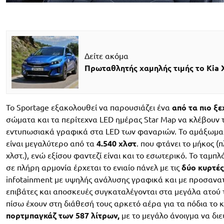
Δείτε ακόμα
Πρωταθλητής χαμηλής τιμής το Kia 
Το Sportage εξακολουθεί να παρουσιάζει ένα
από τα πιο ξ
σώματα και τα περίτεχνα LED ημέρας Star Map να κλέβουν τ
εντυπωσιακά γραφικά στα LED των φαναριών. Το αμάξωμα χα
είναι μεγαλύτερο από τα
4.540 χλστ
. που φτάνει το μήκος (π
χλστ.), ενώ εξίσου φαντεζί είναι και το εσωτερικό. Το ταμπλ
σε πλήρη αρμονία έρχεται το ενιαίο πάνελ με τις
δύο κυρτές
infotainment με υψηλής ανάλυσης γραφικά και με προσανατ
επιβάτες και αποσκευές συγκαταλέγονται στα μεγάλα ατού τ
πίσω έχουν στη διάθεσή τους αρκετό αέρα για τα πόδια το κ
πορτμπαγκάζ των 587 λίτρων,
με το μεγάλο άνοιγμα να διε