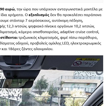
990 ευρώ
, την ώρα που υπάρχουν ανταγωνιστικά μοντέλα με
α ίδια χρήματα. Ο
εξοπλισμός
δεν θα προκαλέσει παράπονα
ουμε στάνταρ 7 αερόσακους, αυτόνομη πέδηση,
ής 12,3 ιντσών, ψηφιακό πίνακα οργάνων 10,2 ιντσών,
ιματισμό, κάμερα οπισθοπορείας, adaptive cruise control,
στίθενται
τριζωνικός κλιματισμός, φιμέ πίσω παράθυρα,
ίσματος οδηγού, προβολείς ομίχλης LED, ηλεκτροχρωμικός
και 18άρες ζάντες αλουμινίου.