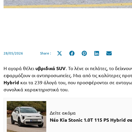
28/05/2026
Share :
Share
Share
Share
Share
Share
on
on
on
on
on
X
Facebook
Pinterest
LinkedIn
Email
(Twitter)
H αγορά θέλει
υβριδικά SUV
. Το λένε οι πελάτες, το δείχνο
εφαρμόζουν οι αντιπροσωπείες. Μια από τις καλύτερες προτ
Hybrid
και τα 239 άλογά του, που προσφέρονται σε ανταγων
συνολικά χαρακτηριστικά του.
Δείτε ακόμα
Νέο Kia Stonic 1.0T 115 PS Hybrid σ