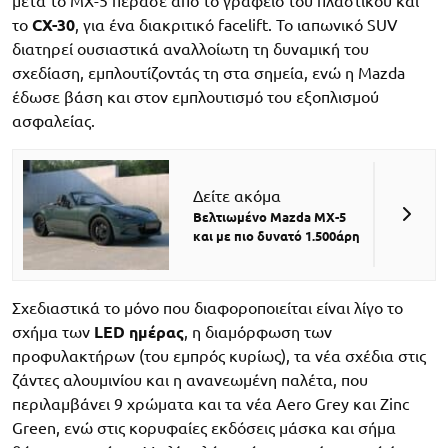
μετά το MX-5 πέρασε από το γραφείο του πλαστικού και
το
CX-30
, για ένα διακριτικό facelift. Το ιαπωνικό SUV
διατηρεί ουσιαστικά αναλλοίωτη τη δυναμική του
σχεδίαση, εμπλουτίζοντάς τη στα σημεία, ενώ η Mazda
έδωσε βάση και στον εμπλουτισμό του εξοπλισμού
ασφαλείας.
Δείτε ακόμα
Βελτιωμένο Mazda MX-5
και με πιο δυνατό 1.500άρη
Σχεδιαστικά το μόνο που διαφοροποιείται είναι λίγο το
σχήμα των
LED ημέρας
, η διαμόρφωση των
προφυλακτήρων (του εμπρός κυρίως), τα νέα σχέδια στις
ζάντες αλουμινίου και η ανανεωμένη παλέτα, που
περιλαμβάνει 9 χρώματα και τα νέα Aero Grey και Zinc
Green, ενώ στις κορυφαίες εκδόσεις μάσκα και σήμα