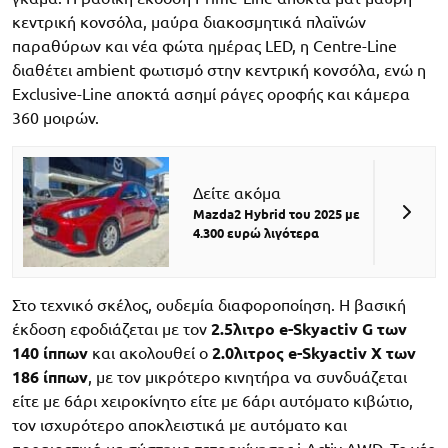
κεντρική κονσόλα, μαύρα διακοσμητικά πλαϊνών
παραθύρων και νέα φώτα ημέρας LED, η Centre-Line
διαθέτει ambient φωτισμό στην κεντρική κονσόλα, ενώ η
Exclusive-Line αποκτά ασημί ράγες οροφής και κάμερα
360 μοιρών.
Δείτε ακόμα
Mazda2 Hybrid του 2025 με
4.300 ευρώ λιγότερα
Στο τεχνικό σκέλος, ουδεμία διαφοροποίηση. Η βασική
έκδοση εφοδιάζεται με τον
2.5λιτρο e-Skyactiv G των
140 ίππων
και ακολουθεί ο
2.0λιτρος e-Skyactiv Χ των
186 ίππων
, με τον μικρότερο κινητήρα να συνδυάζεται
είτε με 6άρι χειροκίνητο είτε με 6άρι αυτόματο κιβώτιο,
τον ισχυρότερο αποκλειστικά με αυτόματο και