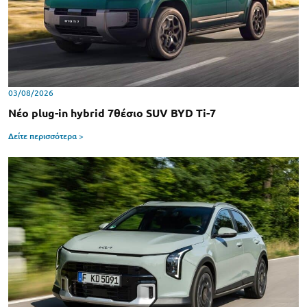
03/08/2026
Νέο plug-in hybrid 7θέσιο SUV BYD Ti-7
Δείτε περισσότερα >