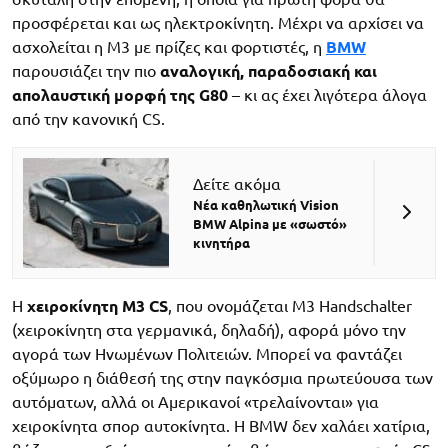
προσφέρεται και ως ηλεκτροκίνητη. Μέχρι να αρχίσει να
ασχολείται η M3 με πρίζες και φορτιστές, η
BMW
παρουσιάζει την πιο
αναλογική, παραδοσιακή και
απολαυστική μορφή της G80
– κι ας έχει λιγότερα άλογα
από την κανονική CS.
Δείτε ακόμα
Νέα καθηλωτική Vision
BMW Alpina με «σωστό»
κινητήρα
Η
χειροκίνητη M3 CS
, που ονομάζεται M3 Handschalter
(χειροκίνητη στα γερμανικά, δηλαδή), αφορά μόνο την
αγορά των Ηνωμένων Πολιτειών. Μπορεί να φαντάζει
οξύμωρο η διάθεσή της στην παγκόσμια πρωτεύουσα των
αυτόματων, αλλά οι Αμερικανοί «τρελαίνονται» για
χειροκίνητα σπορ αυτοκίνητα. Η BMW δεν χαλάει χατίρια,