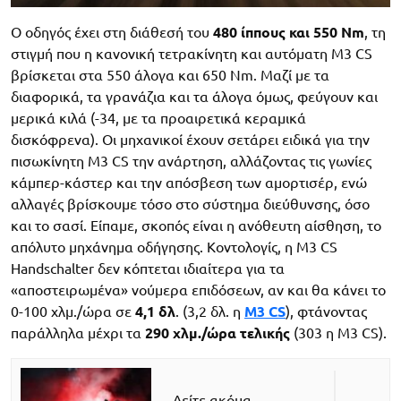
Ο οδηγός έχει στη διάθεσή του
480 ίππους και 550 Nm
, τη
στιγμή που η κανονική τετρακίνητη και αυτόματη M3 CS
βρίσκεται στα 550 άλογα και 650 Nm. Μαζί με τα
διαφορικά, τα γρανάζια και τα άλογα όμως, φεύγουν και
μερικά κιλά (-34, με τα προαιρετικά κεραμικά
δισκόφρενα). Οι μηχανικοί έχουν σετάρει ειδικά για την
πισωκίνητη M3 CS την ανάρτηση, αλλάζοντας τις γωνίες
κάμπερ-κάστερ και την απόσβεση των αμορτισέρ, ενώ
αλλαγές βρίσκουμε τόσο στο σύστημα διεύθυνσης, όσο
και το σασί. Είπαμε, σκοπός είναι η ανόθευτη αίσθηση, το
απόλυτο μηχάνημα οδήγησης. Κοντολογίς, η M3 CS
Handschalter δεν κόπτεται ιδιαίτερα για τα
«αποστειρωμένα» νούμερα επιδόσεων, αν και θα κάνει το
0-100 χλμ./ώρα σε
4,1 δλ
. (3,2 δλ. η
M3 CS
), φτάνοντας
παράλληλα μέχρι τα
290 χλμ./ώρα τελικής
(303 η M3 CS).
Δείτε ακόμα