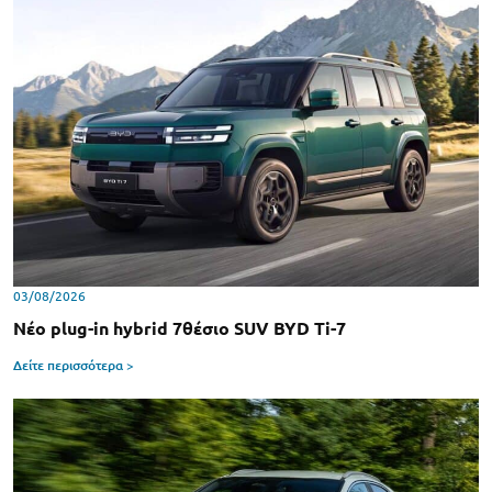
03/08/2026
Νέο plug-in hybrid 7θέσιο SUV BYD Ti-7
Δείτε περισσότερα >