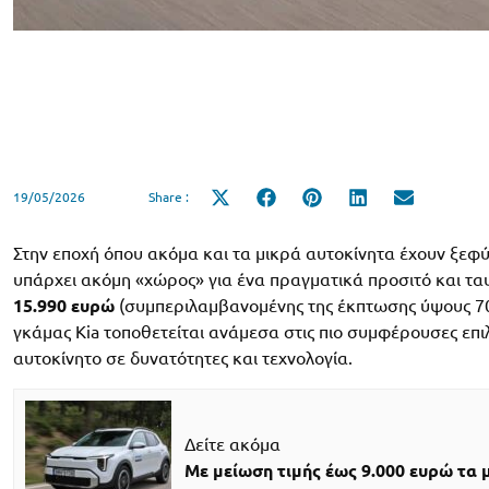
19/05/2026
Share :
Share
Share
Share
Share
Share
on
on
on
on
on
X
Facebook
Pinterest
LinkedIn
Email
(Twitter)
Στην εποχή όπου ακόμα και τα μικρά αυτοκίνητα έχουν ξεφύγ
υπάρχει ακόμη «χώρος» για ένα πραγματικά προσιτό και τ
15.990 ευρώ
(συμπεριλαμβανομένης της έκπτωσης ύψους 700
γκάμας Kia τοποθετείται ανάμεσα στις πιο συμφέρουσες επι
αυτοκίνητο σε δυνατότητες και τεχνολογία.
Δείτε ακόμα
Με μείωση τιμής έως 9.000 ευρώ τα 