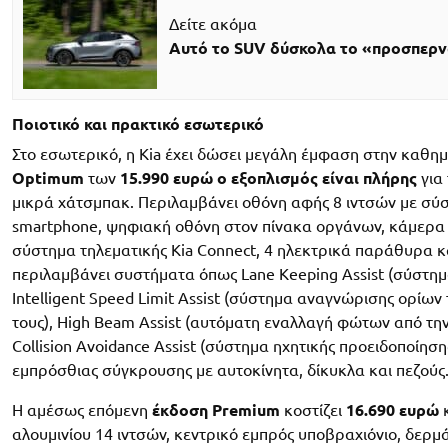
Δείτε ακόμα
Αυτό το SUV δύσκολα το «προσπερ
Ποιοτικό και πρακτικό εσωτερικό
Στο εσωτερικό, η Kia έχει δώσει μεγάλη έμφαση στην καθη
Optimum
των
15.990 ευρώ
ο εξοπλισμός είναι πλήρης
για 
μικρά χάτσμπακ. Περιλαμβάνει οθόνη αφής 8 ιντσών με σύ
smartphone, ψηφιακή οθόνη στον πίνακα οργάνων, κάμερα ο
σύστημα τηλεματικής Kia Connect, 4 ηλεκτρικά παράθυρα κ
περιλαμβάνει συστήματα όπως Lane Keeping Assist (σύστη
Intelligent Speed Limit Assist (σύστημα αναγνώρισης ορίω
τους), High Beam Assist (αυτόματη εναλλαγή φώτων από τη
Collision Avoidance Assist (σύστημα ηχητικής προειδοποίησ
εμπρόσθιας σύγκρουσης με αυτοκίνητα, δίκυκλα και πεζούς
Η αμέσως επόμενη
έκδοση Premium
κοστίζει
16.690 ευρώ
κ
αλουμινίου 14 ιντσών, κεντρικό εμπρός υποβραχιόνιο, δερμά