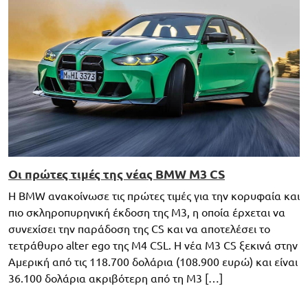
Οι πρώτες τιμές της νέας BMW M3 CS
Η BMW ανακοίνωσε τις πρώτες τιμές για την κορυφαία και
πιο σκληροπυρηνική έκδοση της M3, η οποία έρχεται να
συνεχίσει την παράδοση της CS και να αποτελέσει το
τετράθυρο alter ego της M4 CSL. Η νέα M3 CS ξεκινά στην
Αμερική από τις 118.700 δολάρια (108.900 ευρώ) και είναι
36.100 δολάρια ακριβότερη από τη M3 […]