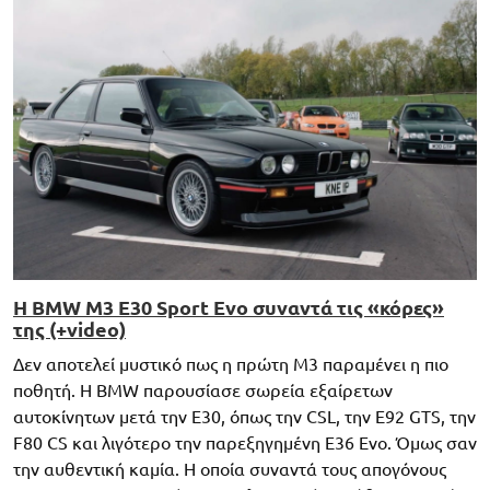
Η BMW M3 E30 Sport Evo συναντά τις «κόρες»
της (+video)
Δεν αποτελεί μυστικό πως η πρώτη M3 παραμένει η πιο
ποθητή. Η BMW παρουσίασε σωρεία εξαίρετων
αυτοκίνητων μετά την Ε30, όπως την CSL, την Ε92 GTS, την
F80 CS και λιγότερο την παρεξηγημένη E36 Evo. Όμως σαν
την αυθεντική καμία. Η οποία συναντά τους απογόνους