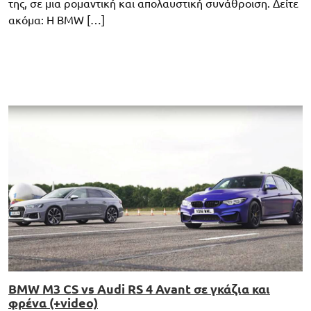
της, σε μια ρομαντική και απολαυστική συνάθροιση. Δείτε
ακόμα: H BMW […]
BMW M3 CS vs Audi RS 4 Avant σε γκάζια και
φρένα (+video)