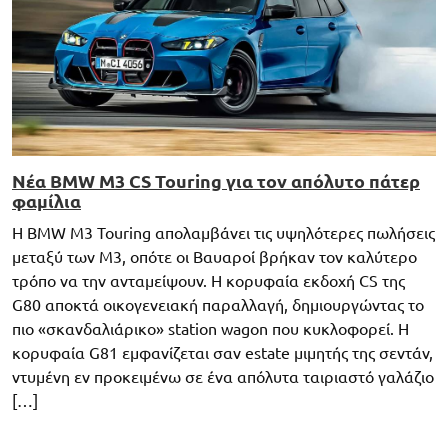
Νέα BMW M3 CS Touring για τον απόλυτο πάτερ
φαμίλια
Η BMW M3 Touring απολαμβάνει τις υψηλότερες πωλήσεις
μεταξύ των M3, οπότε οι Βαυαροί βρήκαν τον καλύτερο
τρόπο να την ανταμείψουν. Η κορυφαία εκδοχή CS της
G80 αποκτά οικογενειακή παραλλαγή, δημιουργώντας το
πιο «σκανδαλιάρικο» station wagon που κυκλοφορεί. H
κορυφαία G81 εμφανίζεται σαν estate μιμητής της σεντάν,
ντυμένη εν προκειμένω σε ένα απόλυτα ταιριαστό γαλάζιο
[…]