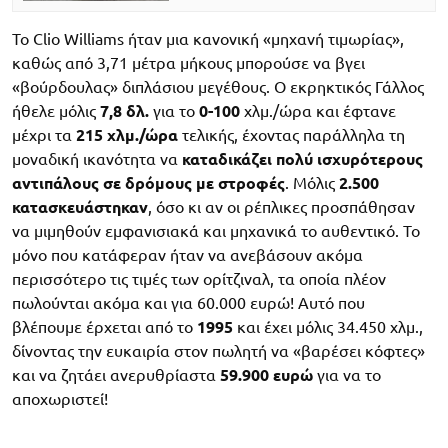
Το Clio Williams ήταν μια κανονική «μηχανή τιμωρίας»,
καθώς από 3,71 μέτρα μήκους μπορούσε να βγει
«βούρδουλας» διπλάσιου μεγέθους. Ο εκρηκτικός Γάλλος
ήθελε μόλις
7,8 δλ.
για το
0-100
χλμ./ώρα και έφτανε
μέχρι τα
215 χλμ./ώρα
τελικής, έχοντας παράλληλα τη
μοναδική ικανότητα να
καταδικάζει πολύ ισχυρότερους
αντιπάλους σε δρόμους με στροφές
. Μόλις
2.500
κατασκευάστηκαν
, όσο κι αν οι ρέπλικες προσπάθησαν
να μιμηθούν εμφανισιακά και μηχανικά το αυθεντικό. Το
μόνο που κατάφεραν ήταν να ανεβάσουν ακόμα
περισσότερο τις τιμές των ορίτζιναλ, τα οποία πλέον
πωλούνται ακόμα και για 60.000 ευρώ! Αυτό που
βλέπουμε έρχεται από το
1995
και έχει μόλις 34.450 χλμ.,
δίνοντας την ευκαιρία στον πωλητή να «βαρέσει κόφτες»
και να ζητάει ανερυθρίαστα
59.900 ευρώ
για να το
αποχωριστεί!