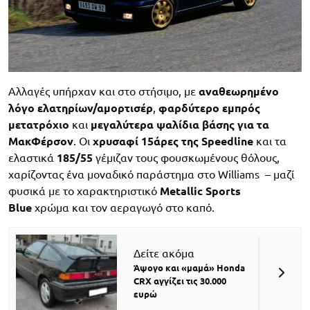
Αλλαγές υπήρχαν και στο στήσιμο, με
αναθεωρημένο
λόγο ελατηρίων/αμορτισέρ
,
φαρδύτερο εμπρός
μετατρόχιο
και
μεγαλύτερα ψαλίδια βάσης για τα
ΜακΦέρσον
. Οι
χρυσαφί 15άρες της Speedline
και τα
ελαστικά
185/55
γέμιζαν τους φουσκωμένους θόλους,
χαρίζοντας ένα μοναδικό παράστημα στο Williams – μαζί
φυσικά με το χαρακτηριστικό
Metallic Sports
Blue
χρώμα και τον αεραγωγό στο καπό.
Δείτε ακόμα
Άψογο και «μαμά» Honda
CRX αγγίζει τις 30.000
ευρώ