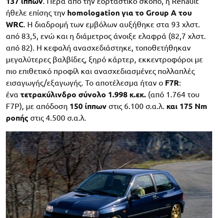
137 ίππων
. Πέρα από την εορταστικό σκοπό, η Renault
ήθελε επίσης την
homologation για το Group A του
WRC
. Η διαδρομή των εμβόλων αυξήθηκε στα 93 χλστ.
από 83,5, ενώ και η διάμετρος άνοιξε ελαφρά (82,7 χλστ.
από 82). Η κεφαλή ανασχεδιάστηκε, τοποθετήθηκαν
μεγαλύτερες βαλβίδες, ξηρό κάρτερ, εκκεντροφόροι με
πιο επιθετικό προφίλ και ανασχεδιασμένες πολλαπλές
εισαγωγής/εξαγωγής. Το αποτέλεσμα ήταν ο
F7R
:
ένα
τετρακύλινδρο σύνολο 1.998 κ.εκ.
(από 1.764 του
F7P), με απόδοση
150 ίππων
στις 6.100 σ.α.λ.
και 175 Nm
ροπής
στις 4.500 σ.α.λ.