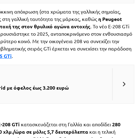
κόκκινη απόχρωση (στα χρώματα της γαλλικής σημαίας,
ής στη γαλλική ταυτότητα της μάρκας, καθώς
η Peugeot
τοχή της στον θρυλικό αγώνα αντοχής
. Το νέο E-208 GTi
αρουσιάστηκε το 2025, ανταποκρινόμενο στον ενθουσιασμό
υρύτερο κοινό. Με την οικογένεια 208 να συνεχίζει την
μβληματικής σειράς GTi έρχεται να συνεχίσει την παράδοση
5 GTi
.
id με όφελος έως 3.200 ευρώ
-208 GTi
κατασκευάζεται στη Γαλλία και αποδίδει
280
0 χλμ./ώρα σε μόλις 5,7 δευτερόλεπτα
και η τελική