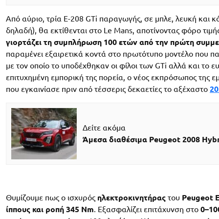
Από αύριο, τρία E-208 GTi παραγωγής, σε μπλε, λευκή και 
δηλαδή), θα εκτίθενται στο Le Mans, αποτίνοντας φόρο τιμ
γιορτάζει τη συμπλήρωση 100 ετών από την πρώτη συμμε
παραμένει εξαιρετικά κοντά στο πρωτότυπο μοντέλο που π
με τον οποίο το υποδέχθηκαν οι φίλοι των GTi αλλά και το ε
επιτυχημένη εμπορική της πορεία, ο νέος εκπρόσωπος της ε
που εγκαινίασε πριν από τέσσερις δεκαετίες το αξέχαστο
20
Δείτε ακόμα
Άμεσα διαθέσιμα Peugeot 2008 Hybr
Θυμίζουμε πως ο ισχυρός
ηλεκτροκινητήρας
του
Peugeot E
ίππους και ροπή 345 Nm
. Εξασφαλίζει επιτάχυνση στο
0–10