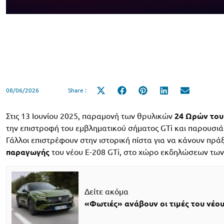
08/06/2026
Share :
Share
Share
Share
Share
Share
on
on
on
on
on
X
Facebook
Pinterest
LinkedIn
Email
(Twitter)
Στις 13 Ιουνίου 2025, παραμονή των θρυλικών
24 Ωρών του
την επιστροφή του εμβληματικού σήματος GTi και παρουσιά
Γάλλοι επιστρέφουν στην ιστορική πίστα για να κάνουν πρά
παραγωγής
του νέου E-208 GTi, στο χώρο εκδηλώσεων των
Δείτε ακόμα
«Φωτιές» ανάβουν οι τιμές του νέο