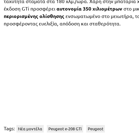
ταχύτητα σταματά στα 180 χλμ./ώρα. Χάρη στην μπαταρία
έκδοση GTi προσφέρει
αυτονομία 350 χιλιομέτρων
στο μικ
περιορισμένης ολίσθησης
ενσωματωμένο στο μειωτήρα, το 
προσφέροντας ευελιξία, απόδοση και σταθερότητα.
Tags:
Νέα μοντέλα
Peugeot e-208 GTi
Peugeot