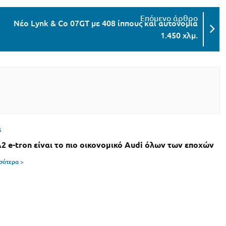
Νέο Lynk & Co 07GT με 408 ίππους και αυτονομία
1.450 χλμ.
6
A2 e-tron είναι το πιο οικονομικό Audi όλων των εποχών
σσότερα >