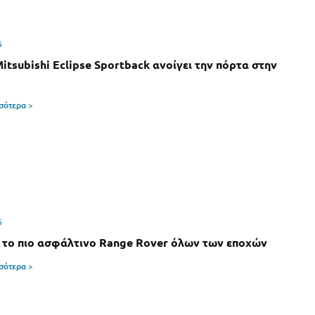
6
Mitsubishi Eclipse Sportback ανοίγει την πόρτα στην
σσότερα >
6
 το πιο ασφάλτινο Range Rover όλων των εποχών
σσότερα >