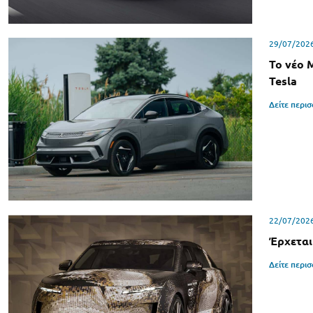
29/07/202
Το νέο 
Tesla
Δείτε περι
22/07/202
Έρχεται
Δείτε περι