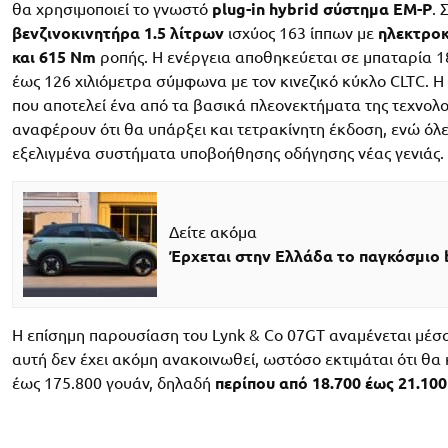
θα χρησιμοποιεί το γνωστό
plug-in hybrid σύστημα EM-P
. 
βενζινοκινητήρα 1.5 λίτρων
ισχύος 163 ίππων με
ηλεκτροκ
και 615 Nm
ροπής. Η ενέργεια αποθηκεύεται σε μπαταρία 18
έως 126 χιλιόμετρα σύμφωνα με τον κινεζικό κύκλο CLTC. Η 
που αποτελεί ένα από τα βασικά πλεονεκτήματα της τεχνολ
αναφέρουν ότι θα υπάρξει και τετρακίνητη έκδοση, ενώ όλε
εξελιγμένα συστήματα υποβοήθησης οδήγησης νέας γενιάς.
Δείτε ακόμα
Έρχεται στην Ελλάδα το παγκόσμιο b
Η επίσημη παρουσίαση του Lynk & Co 07GT αναμένεται μέσα
αυτή δεν έχει ακόμη ανακοινωθεί, ωστόσο εκτιμάται ότι θα κ
έως 175.800 γουάν, δηλαδή
περίπου από 18.700 έως 21.10