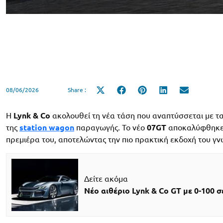
08/06/2026
Share :
Share
Share
Share
Share
Share
on
on
on
on
on
X
Facebook
Pinterest
LinkedIn
Email
(Twitter)
Η
Lynk & Co
ακολουθεί τη νέα τάση που αναπτύσσεται με ταχ
της
station wagon
παραγωγής. Το νέο
07GT
αποκαλύφθηκε 
πρεμιέρα του, αποτελώντας την πιο πρακτική εκδοχή του γν
Δείτε ακόμα
Νέο αιθέριο Lynk & Co GT με 0-100 σε