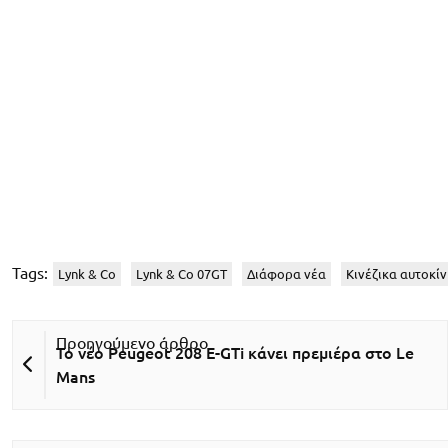
Tags:
Lynk & Co
Lynk & Co 07GT
Διάφορα νέα
Κινέζικα αυτοκί
Το νέο Peugeot 208 E-GTi κάνει πρεμιέρα στο Le
Mans