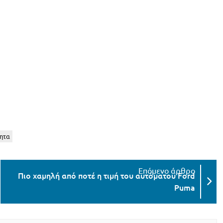
νητα
Πιο χαμηλή από ποτέ η τιμή του αυτόματου Ford
Puma