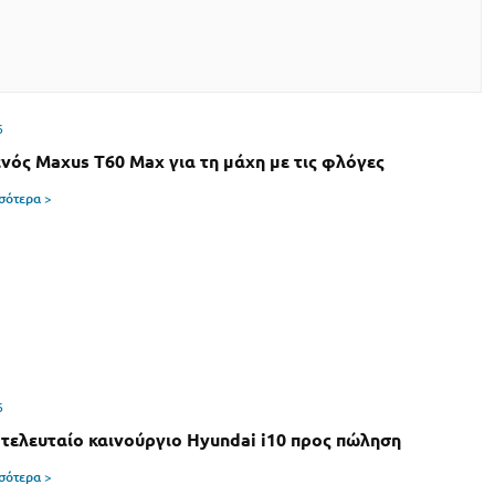
6
νός Maxus T60 Max για τη μάχη με τις φλόγες
σσότερα >
6
 τελευταίο καινούργιο Hyundai i10 προς πώληση
σσότερα >