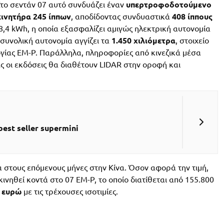
Στο σεντάν 07 αυτό συνδυάζει έναν
υπερτροφοδοτούμενο
ινητήρα 245 ίππων
, αποδίδοντας συνδυαστικά
408 ίππους
,4 kWh, η οποία εξασφαλίζει αμιγώς ηλεκτρική αυτονομία
συνολική αυτονομία αγγίζει τα
1.450 χιλιόμετρα
, στοιχείο
ογίας EM-P. Παράλληλα, πληροφορίες από κινεζικά μέσα
ς οι εκδόσεις θα διαθέτουν LIDAR στην οροφή και
est seller supermini
 στους επόμενους μήνες στην Κίνα. Όσον αφορά την τιμή,
ινηθεί κοντά στο 07 EM-P, το οποίο διατίθεται από 155.800
0 ευρώ
με τις τρέχουσες ισοτιμίες.