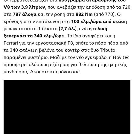
V8 των 3.9 λίτρων
, που ανεβάζει την απόδοση από τα 720
στα
787 άλογα
και την ροπή στα
882 Nm
(από 770). Ο
χρόνος για την επιτάχυνση στα
100 χλμ./ώρα από στάση
μειώνεται κατά 1 δέκατο
(2,7 δλ.
), ενώ
η τελική
ξεπερνάει τα 340 χλμ./ώρ
α. Το ίδιο αναφέρει και η
Ferrari για την εργοστασιακή F8, οπότε το πόσο πέρα από
τα 340 φτάνει η βελόνα του κοντέρ στις δυο Tributo
παραμένει μυστήριο. Μαζί με τον νέο εγκέφαλο, η Novitec
προσφέρει ολόσωμη εξάτμιση για βελτίωση της ηχητικής
πανδαισίας. Ακούστε και μόνοι σας!