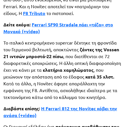
Ferrari. Και η Novitec αποτελεί τον «πατριάρχη» του
είδους. Η
F8 Tributo
το πιστοποιεί.
Δείτε ακόμα:
Ferrari SF90 Stradale πάει «τέζα» στο
Μονακό (+video)
Το ιταλικό κεντρομήχανο supercar δέχτηκε τη φροντίδα
του Γερμανού βελτιωτή, αποκτώντας
ζάντες της Vossen
21 ιντσών μπροστά-22 πίσω
, που διατίθενται σε 72
διαφορετικές αποχρώσεις. Η άλλη οπτική διαφοροποίηση
έχει να κάνει με τα
ελατήρια χαμηλώματος
, που
μειώνουν την απόσταση από το έδαφος
κατά 35 χλστ.
Κατά τα άλλα, η Novitec άφησε απαράλλαχτη την
εμφάνιση της F8. Αντίθετα, ασχολήθηκε ιδιαίτερα με τα
τεκταινόμενα κάτω από το κάλυμμα του κινητήρα.
Διαβάστε επίσης:
Η Ferrari 812 της Novitec κόβει την
ανάσα (+video)
Οι Γερμανοί εξέλιξαν ένα
πρόγραμμα αναβάθμισης του