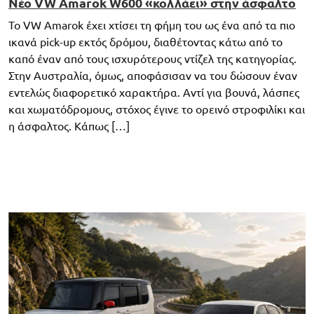
Νέο VW Amarok W600 «κολλάει» στην άσφαλτο
Το VW Amarok έχει χτίσει τη φήμη του ως ένα από τα πιο
ικανά pick-up εκτός δρόμου, διαθέτοντας κάτω από το
καπό έναν από τους ισχυρότερους ντίζελ της κατηγορίας.
Στην Αυστραλία, όμως, αποφάσισαν να του δώσουν έναν
εντελώς διαφορετικό χαρακτήρα. Αντί για βουνά, λάσπες
και χωματόδρομους, στόχος έγινε το ορεινό στροφιλίκι και
η άσφαλτος. Κάπως […]