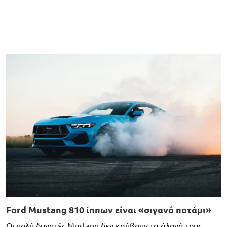
Ford Mustang 810 ίππων είναι «σιγανό ποτάμι»
Οι πολύ δυνατές Mustang δεν κρύβουν τα άλογά τους.