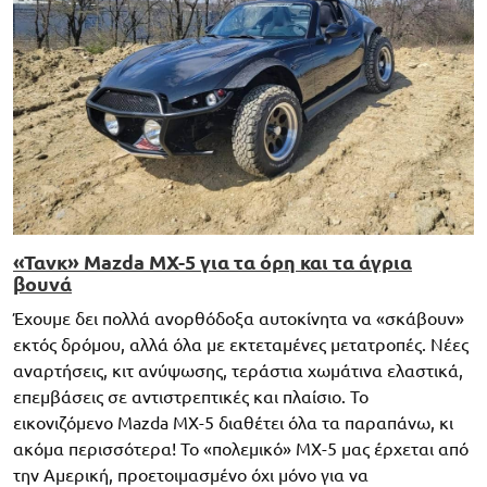
«Τανκ» Mazda MX-5 για τα όρη και τα άγρια
βουνά
Έχουμε δει πολλά ανορθόδοξα αυτοκίνητα να «σκάβουν»
εκτός δρόμου, αλλά όλα με εκτεταμένες μετατροπές. Νέες
αναρτήσεις, κιτ ανύψωσης, τεράστια χωμάτινα ελαστικά,
επεμβάσεις σε αντιστρεπτικές και πλαίσιο. Το
εικονιζόμενο Mazda MX-5 διαθέτει όλα τα παραπάνω, κι
ακόμα περισσότερα! To «πολεμικό» MX-5 μας έρχεται από
την Αμερική, προετοιμασμένο όχι μόνο για να