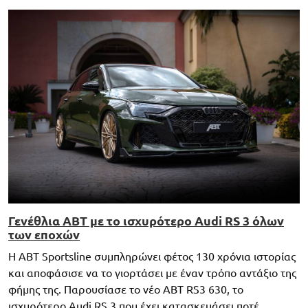
Γενέθλια ABT με το ισχυρότερο Audi RS 3 όλων
των εποχών
Η ABT Sportsline συμπληρώνει φέτος 130 χρόνια ιστορίας
και αποφάσισε να το γιορτάσει με έναν τρόπο αντάξιο της
φήμης της. Παρουσίασε το νέο ABT RS3 630, το
ισχυρότερο Audi RS 3 που έχει κατασκευάσει ποτέ,