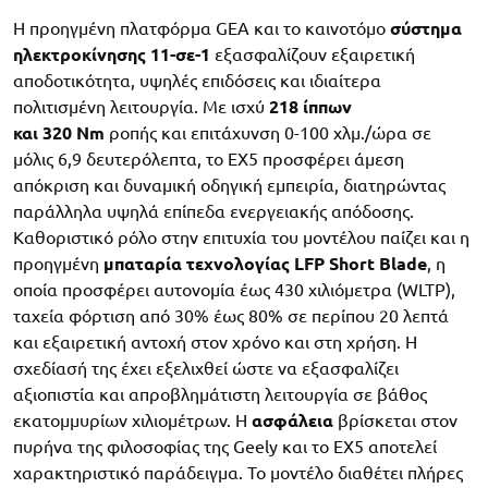
Η προηγμένη πλατφόρμα GEA και το καινοτόμο
σύστημα
ηλεκτροκίνησης 11-σε-1
εξασφαλίζουν εξαιρετική
αποδοτικότητα, υψηλές επιδόσεις και ιδιαίτερα
πολιτισμένη λειτουργία. Με ισχύ
218 ίππων
και
320
Nm
ροπής και επιτάχυνση 0-100 χλμ./ώρα σε
μόλις 6,9 δευτερόλεπτα, το EX5 προσφέρει άμεση
απόκριση και δυναμική οδηγική εμπειρία, διατηρώντας
παράλληλα υψηλά επίπεδα ενεργειακής απόδοσης.
Καθοριστικό ρόλο στην επιτυχία του μοντέλου παίζει και η
προηγμένη
μπαταρία τεχνολογίας LFP Short Blade
, η
οποία προσφέρει αυτονομία έως 430 χιλιόμετρα (WLTP),
ταχεία φόρτιση από 30% έως 80% σε περίπου 20 λεπτά
και εξαιρετική αντοχή στον χρόνο και στη χρήση. Η
σχεδίασή της έχει εξελιχθεί ώστε να εξασφαλίζει
αξιοπιστία και απροβλημάτιστη λειτουργία σε βάθος
εκατομμυρίων χιλιομέτρων. Η
ασφάλεια
βρίσκεται στον
πυρήνα της φιλοσοφίας της Geely και το EX5 αποτελεί
χαρακτηριστικό παράδειγμα. Το μοντέλο διαθέτει πλήρες