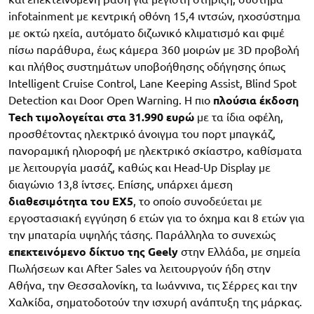
infotainment με κεντρική οθόνη 15,4 ιντσών, ηχοσύστημα
με οκτώ ηχεία, αυτόματο διζωνικό κλιματισμό και φιμέ
πίσω παράθυρα, έως κάμερα 360 μοιρών με 3D προβολή
και πλήθος συστημάτων υποβοήθησης οδήγησης όπως
Intelligent Cruise Control, Lane Keeping Assist, Blind Spot
Detection και Door Open Warning. Η πιο
πλούσια έκδοση
Tech τιμολογείται στα 31.990 ευρώ
με τα ίδια οφέλη,
προσθέτοντας ηλεκτρικό άνοιγμα του πορτ μπαγκάζ,
πανοραμική ηλιοροφή με ηλεκτρικό σκίαστρο, καθίσματα
με λειτουργία μασάζ, καθώς και Head-Up Display με
διαγώνιο 13,8 ίντσες. Επίσης, υπάρχει άμεση
διαθεσιμότητα του EX5
, το οποίο συνοδεύεται με
εργοστασιακή εγγύηση 6 ετών για το όχημα και 8 ετών για
την μπαταρία υψηλής τάσης. Παράλληλα το συνεχώς
επεκτεινόμενο δίκτυο της Geely
στην Ελλάδα, με σημεία
Πωλήσεων και After Sales να λειτουργούν ήδη στην
Αθήνα, την Θεσσαλονίκη, τα Ιωάννινα, τις Σέρρες και την
Χαλκίδα, σηματοδοτούν την ισχυρή ανάπτυξη της μάρκας.