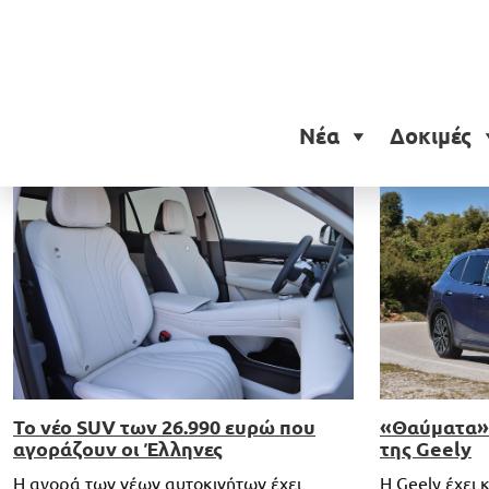
Ετικέτα:
Geely EX5
Νέα
Δοκιμές
Το νέο SUV των 26.990 ευρώ που
«Θαύματα» 
αγοράζουν οι Έλληνες
της Geely
Η αγορά των νέων αυτοκινήτων έχει
Η Geely έχει 