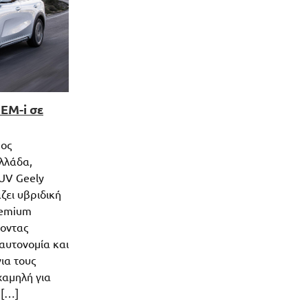
EM-i σε
μος
λλάδα,
SUV Geely
άζει υβριδική
remium
ροντας
αυτονομία και
ια τους
 χαμηλή για
 […]