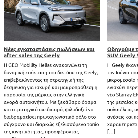
Νέες εγκαταστάσεις πωλήσεων και
Οδηγούμε τ
after sales της Geely
SUV Geely 
Η GEO Mobility Hellas ανακοινώνει τη
H Geely έκανε
δυναμική επέκταση του δικτύου της Geely,
τον Ιούνιο το
επιβεβαιώνοντας τη στρατηγική της
μικρομεσαίο 
δέσμευση για ισχυρή και μακροπρόθεσμη
ενισχύει περε
παρουσία της μάρκας στην ελληνική
νέο Starray E
αγορά αυτοκινήτου. Με ξεκάθαρο όραμα
της μεσαίας κ
και στρατηγικό σχεδιασμό, φιλοδοξεί να
πολυτέλεια, υ
διαδραματίσει πρωταγωνιστικό ρόλο στο
ανέσεις και 
σύγχρονο και διαρκώς εξελισσόμενο τοπίο
χαρακτηριστι
της κινητικότητας, προσφέροντας
[…]