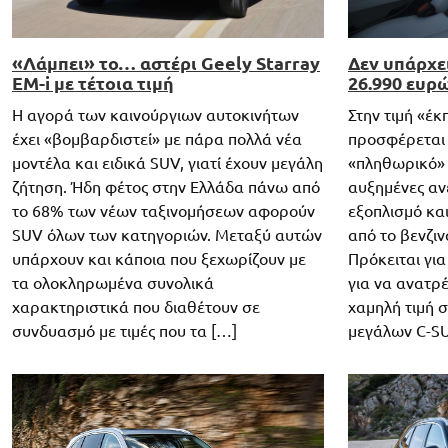
«Λάμπει» το… αστέρι Geely Starray
Δεν υπάρχε
EM-i με τέτοια τιμή
26.990 ευρ
Η αγορά των καινούργιων αυτοκινήτων
Στην τιμή «έ
έχει «βομβαρδιστεί» με πάρα πολλά νέα
προσφέρεται 
μοντέλα και ειδικά SUV, γιατί έχουν μεγάλη
«πληθωρικό» 
ζήτηση. Ήδη φέτος στην Ελλάδα πάνω από
αυξημένες αν
το 68% των νέων ταξινομήσεων αφορούν
εξοπλισμό κα
SUV όλων των κατηγοριών. Μεταξύ αυτών
από το βενζιν
υπάρχουν και κάποια που ξεχωρίζουν με
Πρόκειται για
τα ολοκληρωμένα συνολικά
για να ανατρέ
χαρακτηριστικά που διαθέτουν σε
χαμηλή τιμή 
συνδυασμό με τιμές που τα […]
μεγάλων C-SU