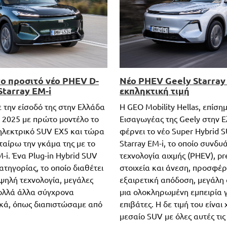
ο προσιτό νέο PHEV D-
Νέο PHEV Geely Starray 
Starray EM-i
εκπληκτική τιμή
 την είσοδό της στην Ελλάδα
Η GEO Mobility Hellas, επίση
υ 2025 με πρώτο μοντέλο το
Εισαγωγέας της Geely στην Ε
ηλεκτρικό SUV EX5 και τώρα
φέρνει το νέο Super Hybrid 
ταίρω την γκάμα της με το
Starray EM-i, το οποίο συνδυ
M-i. Ένα Plug-in Hybrid SUV
τεχνολογία αιχμής (PHEV), p
ατηγορίας, το οποίο διαθέτει
στοιχεία και άνεση, προσφέ
ψηλή τεχνολογία, μεγάλες
εξαιρετική απόδοση, μεγάλη 
πολλά άλλα σύγχρονα
μια ολοκληρωμένη εμπειρία γ
κά, όπως διαπιστώσαμε από
επιβάτες. Η δε τιμή του είναι
μεσαίο SUV με όλες αυτές τις