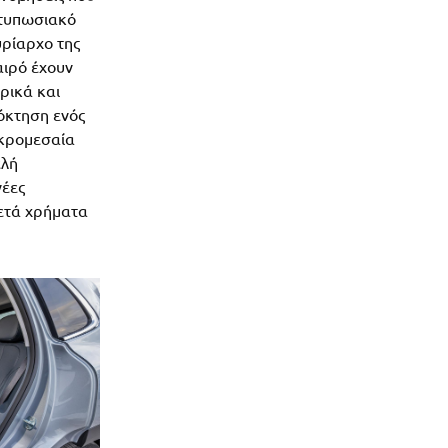
ντυπωσιακό
υρίαρχο της
αιρό έχουν
ρικά και
πόκτηση ενός
ικρομεσαία
ελή
νέες
κετά χρήματα