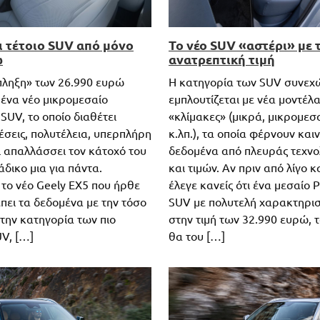
ι τέτοιο SUV από μόνο
Το νέο SUV «αστέρι» με 
ώ
ανατρεπτική τιμή
κπληξη» των 26.990 ευρώ
Η κατηγορία των SUV συνεχ
ένα νέο μικρομεσαίο
εμπλουτίζεται με νέα μοντέλα
SUV, το οποίο διαθέτει
«κλίμακες» (μικρά, μικρομεσ
έσεις, πολυτέλεια, υπερπλήρη
κ.λπ.), τα οποία φέρνουν και
ι απαλλάσσει τον κάτοχό του
δεδομένα από πλευράς τεχνο
άδικο μια για πάντα.
και τιμών. Αν πριν από λίγο 
 το νέο Geely EX5 που ήρθε
έλεγε κανείς ότι ένα μεσαίο P
πει τα δεδομένα με την τόσο
SUV με πολυτελή χαρακτηρισ
στην κατηγορία των πιο
στην τιμή των 32.990 ευρώ, 
V, […]
θα του […]