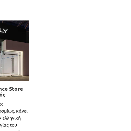
nce Store
ός
ες
σμίως, κάνει
ν ελληνική
γίας του