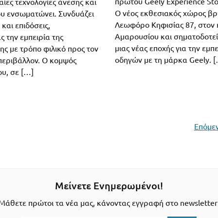
πρώτου Geely Experience St
αίες τεχνολογίες άνεσης και
Ο νέος εκθεσιακός χώρος βρ
υ ενσωματώνει. Συνδυάζει
Λεωφόρο Κηφισίας 87, στον
και επιδόσεις,
Αμαρουσίου και σηματοδοτεί
 την εμπειρία της
μιας νέας εποχής για την εμπ
ης με τρόπο φιλικό προς τον
οδηγών με τη μάρκα Geely. 
 περιβάλλον. Ο κομψός
υ, σε […]
Επόμεν
Μείνετε Ενημερωμένοι!
Μάθετε πρώτοι τα νέα μας, κάνοντας εγγραφή στο newsletter