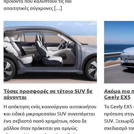
προϊόντα που καλύπτουν τις πιο
απαιτητικές σύγχρονες […]
Τόσες προσφορές σε τέτοιο SUV δε
Ακόμα πιο 
χάνονται
Geely EX5
Η απόκτηση ενός καινούργιου αυτοκινήτου
Το Geely EX5 
και ειδικά μικρομεσαίου SUV συνεπάγεται
πρόταση στην
ένα σεβαστό ποσό χρημάτων, πόσο δε
SUV. Ξεχωρίζε
μάλλον όταν πρόκειται για αμιγώς
σχεδιασμό το