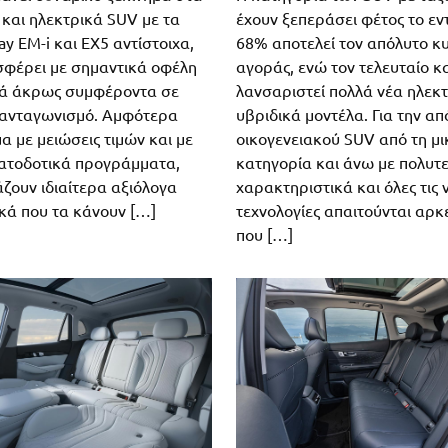
d και ηλεκτρικά SUV με τα
έχουν ξεπεράσει φέτος το ε
ay EM-i και EX5 αντίστοιχα,
68% αποτελεί τον απόλυτο κ
σφέρει με σημαντικά οφέλη
αγοράς, ενώ τον τελευταίο κ
τά άκρως συμφέροντα σε
λανσαριστεί πολλά νέα ηλεκτ
 ανταγωνισμό. Αμφότερα
υβριδικά μοντέλα. Για την α
μα με μειώσεις τιμών και με
οικογενειακού SUV από τη μ
ατοδοτικά προγράμματα,
κατηγορία και άνω με πολυτ
ζουν ιδιαίτερα αξιόλογα
χαρακτηριστικά και όλες τις 
κά που τα κάνουν […]
τεχνολογίες απαιτούνται αρ
που […]