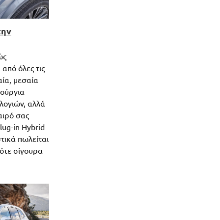
την
ώς
 από όλες τις
αία, μεσαία
νούργια
λογιών, αλλά
καιρό σας
lug-in Hybrid
τικά πωλείται
τότε σίγουρα