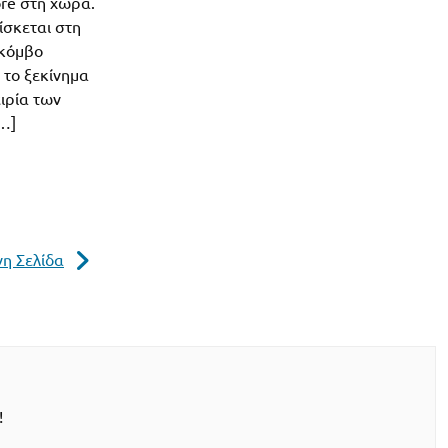
ore στη χώρα.
ίσκεται στη
 κόμβο
 το ξεκίνημα
ειρία των
[…]
η Σελίδα
!