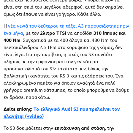
είναι στη σκιά του μεγάλου αδερφού, αυτό δεν σημαίνει
όμως ότι έπαψε να είναι γρήγορο. Κάθε άλλο.
Η
νέα γενιά του δεύτερου τη τάξει A3 παρουσιάστηκε πριν
ένα μήνα
, με τον
2λιτρο TFSI
να αποδίδει
310 ίππους και
400 Nm
. Συγκριτικά με τα 400 άλογα και 480 Nm του
πεντακύλινδρου 2.5 TFSI στο κορυφαίο της γκάμας, δεν
είναι λίγα. Για την ακρίβεια, η ισχύς του S3 συνάδει
πλήρως με την εμφάνιση και τον γενικότερο
προσανατολισμό του S3: ταχύτατο μεν, δίχως την
βαλλιστική ικανότητα του RS 3 και τις εξάρσεις του. Ένα
ολοκληρωμένο πακέτο για όποιον αναζητά ένα πολύ
γρήγορο premium χάτσμπακ, το οποίο μπορούμε να δούμε
εν δράσει παρακάτω.
Δείτε επίσης:
Το ελληνικό Audi S3 που τρελαίνει τον
πλανήτη! (+video)
Το S3 δοκιμάζεται στην
επιτάχυνση από στάση
, την