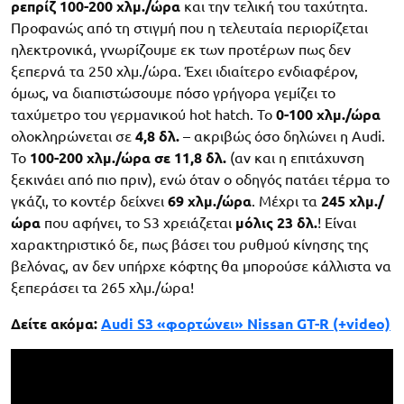
ρεπρίζ 100-200 χλμ./ώρα
και την τελική του ταχύτητα.
Προφανώς από τη στιγμή που η τελευταία περιορίζεται
ηλεκτρονικά, γνωρίζουμε εκ των προτέρων πως δεν
ξεπερνά τα 250 χλμ./ώρα. Έχει ιδιαίτερο ενδιαφέρον,
όμως, να διαπιστώσουμε πόσο γρήγορα γεμίζει το
ταχύμετρο του γερμανικού hot hatch. Το
0-100 χλμ./ώρα
ολοκληρώνεται σε
4,8 δλ.
– ακριβώς όσο δηλώνει η Audi.
Το
100-200 χλμ./ώρα σε 11,8 δλ.
(αν και η επιτάχυνση
ξεκινάει από πιο πριν), ενώ όταν ο οδηγός πατάει τέρμα το
γκάζι, το κοντέρ δείχνει
69 χλμ./ώρα
. Μέχρι τα
245 χλμ./
ώρα
που αφήνει, το S3 χρειάζεται
μόλις 23 δλ.
! Είναι
χαρακτηριστικό δε, πως βάσει του ρυθμού κίνησης της
βελόνας, αν δεν υπήρχε κόφτης θα μπορούσε κάλλιστα να
ξεπεράσει τα 265 χλμ./ώρα!
Δείτε ακόμα:
Audi S3 «φορτώνει» Nissan GT-R (+video)