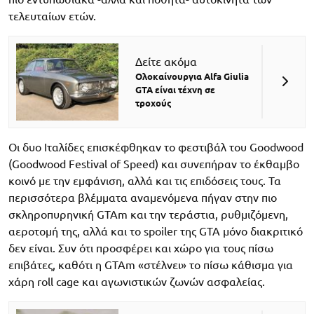
τελευταίων ετών.
Δείτε ακόμα
Ολοκαίνουργια Alfa Giulia
GTA είναι τέχνη σε
τροχούς
Οι δυο Ιταλίδες επισκέφθηκαν το φεστιβάλ του Goodwood
(Goodwood Festival of Speed) και συνεπήραν το έκθαμβο
κοινό με την εμφάνιση, αλλά και τις επιδόσεις τους. Τα
περισσότερα βλέμματα αναμενόμενα πήγαν στην πιο
σκληροπυρηνική GTAm και την τεράστια, ρυθμιζόμενη,
αεροτομή της, αλλά και το spoiler της GTA μόνο διακριτικό
δεν είναι. Συν ότι προσφέρει και χώρο για τους πίσω
επιβάτες, καθότι η GTAm «στέλνει» το πίσω κάθισμα για
χάρη roll cage και αγωνιστικών ζωνών ασφαλείας.