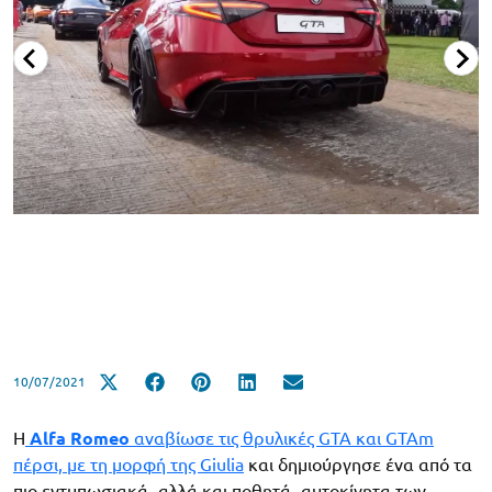
10/07/2021
Η
Alfa Romeo
αναβίωσε τις θρυλικές GTA και GTAm
πέρσι, με τη μορφή της Giulia
και δημιούργησε ένα από τα
πιο εντυπωσιακά -αλλά και ποθητά- αυτοκίνητα των