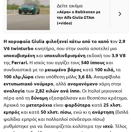
Δείτε ακόμα
«Αέρα» ο Raikkonen με
την Alfa Giulia GTAm
(+video)
Η κορυφαία
Giulia
φιλοξενεί κάτω από το καπό τ
ον
2.9
V
6
twinturbo
κινητήρα, που στην ουσία αποτελεί μια
υποκυβισμένη
και
υποκυλινδρισμένη
εκδοχή του
3.9 V8
της
Ferrari.
Η ισχύς του αγγίζει τους
540
ίππους
και
συνδυαστικά με το
μειωμένο βάρος
κατά
100 κιλά,
τα
100 χλμ./ώρα
είναι υπόθεση μόλις
3,6 δλ.
Αναμφίβολα
εντυπωσιακό
νούμερο
, αλλά
αναμενόμενο
χάρη στην
αναλογία
των
2,82 κιλών ανά ίππο.
Οι Ιταλοί μηχανικοί
πέρα από τη
δύναμη
εξασφάλισαν και θεσπέσιο κράτημα.
Αρχικά τα
μετατρόχια
είναι
φαρδύτερα
κατά
25 χλστ.
εμπρός
και κατά
50 χλστ. πίσω
, ενώ κι η
ανάρτηση
(διπλά
ψαλίδια εμπρός και πολλαπλοί σύνδεσμοι πίσω)
ρυθμίστηκε για να διαχειρίζεται καλύτερα την
ισχύ
. Τέλος