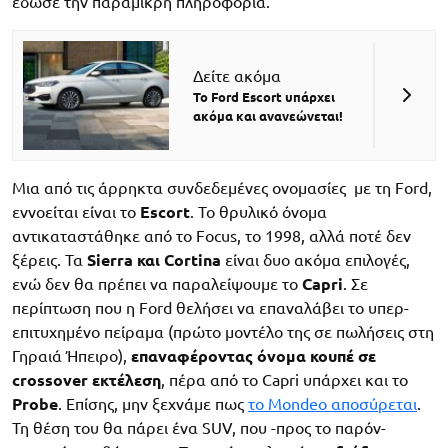
έδωσε την παραμικρή πληροφορία.
Δείτε ακόμα
Το Ford Escort υπάρχει
ακόμα και ανανεώνεται!
Μια από τις άρρηκτα συνδεδεμένες ονομασίες με τη Ford,
εννοείται είναι το
Escort
. Το θρυλικό όνομα
αντικαταστάθηκε από το Focus, το 1998, αλλά ποτέ δεν
ξέρεις. Τα
Sierra και Cortina
είναι δυο ακόμα επιλογές,
ενώ δεν θα πρέπει να παραλείψουμε το
Capri
. Σε
περίπτωση που η Ford θελήσει να επαναλάβει το υπερ-
επιτυχημένο πείραμα (πρώτο μοντέλο της σε πωλήσεις στη
Γηραιά Ήπειρο),
επαναφέροντας όνομα κουπέ σε
crossover εκτέλεση
, πέρα από το Capri υπάρχει και το
Probe
. Επίσης, μην ξεχνάμε πως
το Mondeo αποσύρεται
.
Τη θέση του θα πάρει ένα SUV, που -προς το παρόν-