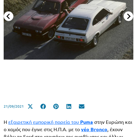
21/09/2021
Η
εξαιρετική εμπορική πορεία του
Puma
στην Ευρώπη και
ο χαμός που έγινε στις Η.Π.Α. με το
νέο Bronco
, έχουν
βάλει τη Ford στο «τριπάκι» της αναβίωσης και άλλων