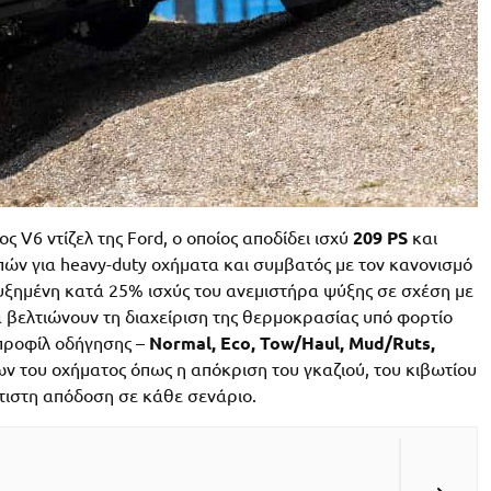
ς V6 ντίζελ της Ford, o οποίος αποδίδει ισχύ
209 PS
και
ών για heavy-duty οχήματα και συμβατός με τον κανονισμό
 αυξημένη κατά 25% ισχύς του ανεμιστήρα ψύξης σε σχέση με
α βελτιώνουν τη διαχείριση της θερμοκρασίας υπό φορτίο
 προφίλ οδήγησης –
Normal, Eco, Tow/Haul, Mud/Ruts,
 του οχήματος όπως η απόκριση του γκαζιού, του κιβωτίου
λτιστη απόδοση σε κάθε σενάριο.