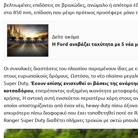
βελτιωμένες επιδόσεις σε βραχώδες, ανώμαλο ή απότομο έδ
στα 850 mm, επίδοση που μέχρι πρότινος προσέφερε μόνο τ
Δείτε ακόμα
Η Ford ανεβάζει ταχύτητα με 5 νέα
Οι συνολικές διαστάσεις του πλαισίου παραμένουν ίδιες με 
στους ευρωπαϊκούς δρόμους. Ωστόσο, το νέο πλαίσιο μεγαλ
Super Duty.
Έχουν επίσης ενισχυθεί οι βάσεις της ανάρτησ
κοτσαδόρου
, επιτρέποντας αυξημένη ικανότητα μεταφορά
χρήσης. Η αντοχή αυτή ενισχύεται περαιτέρω χάρη στους α
οποίοι υποστηρίζονται από έναν νέο, heavy-duty πίσω άξονα
ισχυρότερο πίσω διαφορικό που έχει τοποθετηθεί ποτέ σε 
Ranger Super Duty διαθέτει πλήμνες τροχών με οκτώ μπουλ