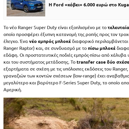
H Ford «κόβει» 6.000 ευρώ στο Kuga
Το νέο Ranger Super Duty είναι εξοπλισμένο με το
τελευταί
οποίο προσφέρει έξυπνη κατανομή της ροπής προς τον τρο
έλεγχο. Ένα
νέο εμπρός μπλοκέ
διαφορικό περιλαμβάνεται 
Ranger Raptor) και, σε συνδυασμό με το
πίσω μπλοκέ
διαφο
εδάφη. Οι προστατευτικές ποδιές εμπρός-πίσω από χάλυβα
και του συστήματος μετάδοσης. Το
transfer case δύο σχέσ
εξαρτήματα σε σχέση με τις υπόλοιπες εκδόσεις του Ranger
γραναζιών των κοντών σχέσεων (low-range) έχει αναβαθμιστε
μεγαλύτερο και βαρύτερο F-Series Super Duty, το οποίο απ
Αμερική.