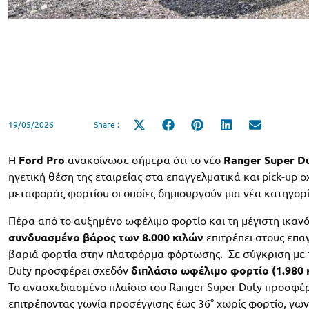
19/05/2026
Share :
Share
Share
Share
Share
Share
on
on
on
on
on
X
Facebook
Pinterest
LinkedIn
Email
(Twitter)
Η
Ford Pro
ανακοίνωσε σήμερα ότι το νέο
Ranger Super D
ηγετική θέση της εταιρείας στα επαγγελματικά και pick-up 
μεταφοράς φορτίου οι οποίες δημιουργούν μια νέα κατηγορ
Πέρα από το αυξημένο ωφέλιμο φορτίο και τη μέγιστη ικαν
συνδυασμένο βάρος των 8.000 κιλών
επιτρέπει στους επα
βαριά φορτία στην πλατφόρμα φόρτωσης. Σε σύγκριση με τι
Duty προσφέρει σχεδόν
διπλάσιο ωφέλιμο φορτίο (1.980 
Το ανασχεδιασμένο πλαίσιο του Ranger Super Duty προσφέ
επιτρέποντας γωνία προσέγγισης έως 36° χωρίς φορτίο, γων