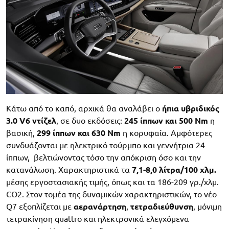
Κάτω από το καπό, αρχικά θα αναλάβει o
ήπια υβριδικός
3.0 V6 ντίζελ
, σε δυο εκδόσεις:
245 ίππων και 500 Nm
η
βασική,
299 ίππων και 630 Nm
η κορυφαία. Αμφότερες
συνδυάζονται με ηλεκτρικό τούρμπο και γεννήτρια 24
ίππων, βελτιώνοντας τόσο την απόκριση όσο και την
κατανάλωση. Χαρακτηριστικά τα
7,1-8,0 λίτρα/100 χλμ.
μέσης εργοστασιακής τιμής, όπως και τα 186-209 γρ./χλμ.
CO2. Στον τομέα της δυναμικών χαρακτηριστικών, το νέο
Q7 εξοπλίζεται με
αερανάρτηση
,
τετραδιεύθυνση
, μόνιμη
τετρακίνηση quattro και ηλεκτρονικά ελεγχόμενα