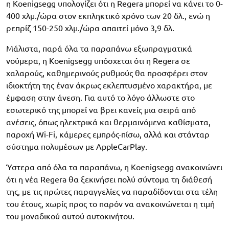
η Koenigsegg υπολογίζει ότι η Regera μπορεί να κάνει το 0-
400 χλμ./ώρα στον εκπληκτικό χρόνο των 20 δλ., ενώ η
ρεπρίζ 150-250 χλμ./ώρα απαιτεί μόνο 3,9 δλ.
Μάλιστα, παρά όλα τα παραπάνω εξωπραγματικά
νούμερα, η Koenigsegg υπόσχεται ότι η Regera σε
χαλαρούς, καθημερινούς ρυθμούς θα προσφέρει στον
ιδιοκτήτη της έναν άκρως εκλεπτυσμένο χαρακτήρα, με
έμφαση στην άνεση. Για αυτό το λόγο άλλωστε στο
εσωτερικό της μπορεί να βρει κανείς μια σειρά από
ανέσεις, όπως ηλεκτρικά και θερμαινόμενα καθίσματα,
παροχή Wi-Fi, κάμερες εμπρός-πίσω, αλλά και στάνταρ
σύστημα πολυμέσων με AppleCarPlay.
Ύστερα από όλα τα παραπάνω, η Koenigsegg ανακοινώνει
ότι η νέα Regera θα ξεκινήσει πολύ σύντομα τη διάθεσή
της, με τις πρώτες παραγγελίες να παραδίδονται στα τέλη
του έτους, χωρίς προς το παρόν να ανακοινώνεται η τιμή
του μοναδικού αυτού αυτοκινήτου.