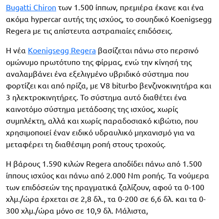
Bugatti Chiron
των 1.500 ίππων, πρεμιέρα έκανε και ένα
ακόμα hypercar αυτής της ισχύος, το σουηδικό Koenigsegg
Regera με τις απίστευτα αστραπιαίες επιδόσεις.
Η νέα
Koenigsegg Regera
βασίζεται πάνω στο περσινό
ομώνυμο πρωτότυπο της φίρμας, ενώ την κίνησή της
αναλαμβάνει ένα εξελιγμένο υβριδικό σύστημα που
φορτίζει και από πρίζα, με V8 biturbo βενζινοκινητήρα και
3 ηλεκτροκινητήρες. Το σύστημα αυτό διαθέτει ένα
καινοτόμο σύστημα μετάδοσης της ισχύος, χωρίς
συμπλέκτη, αλλά και χωρίς παραδοσιακό κιβώτιο, που
χρησιμοποιεί έναν ειδικό υδραυλικό μηχανισμό για να
μεταφέρει τη διαθέσιμη ροπή στους τροχούς.
Η βάρους 1.590 κιλών Regera αποδίδει πάνω από 1.500
ίππους ισχύος και πάνω από 2.000 Nm ροπής. Τα νούμερα
των επιδόσεών της πραγματικά ζαλίζουν, αφού τα 0-100
χλμ./ώρα έρχεται σε 2,8 δλ., τα 0-200 σε 6,6 δλ. και τα 0-
300 χλμ./ώρα μόνο σε 10,9 δλ. Μάλιστα,