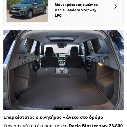
Μονοκράτορας τιμών το
Dacia Sandero Stepway
LPG
Επαρκέστατος ο κινητήρας – άνετο στο δρόμο
Στην αρχική του έκδοση, το νέο
Dacia Bigster των 23.800