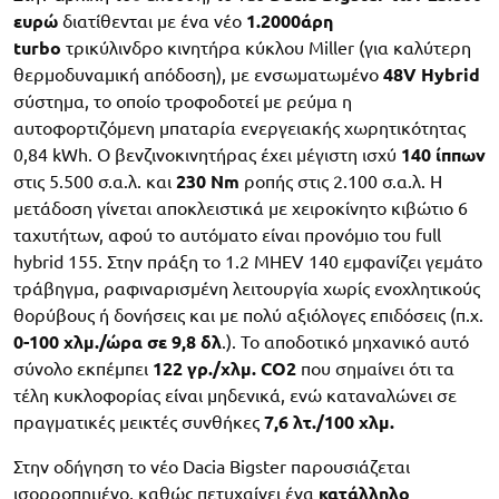
ευρώ
διατίθενται με ένα νέο
1.2000άρη
turbo
τρικύλινδρο κινητήρα κύκλου Miller (για καλύτερη
θερμοδυναμική απόδοση), με ενσωματωμένο
48V Hybrid
σύστημα, το οποίο τροφοδοτεί με ρεύμα η
αυτοφορτιζόμενη μπαταρία ενεργειακής χωρητικότητας
0,84 kWh. Ο βενζινοκινητήρας έχει μέγιστη ισχύ
140 ίππων
στις 5.500 σ.α.λ. και
230 Nm
ροπής στις 2.100 σ.α.λ. Η
μετάδοση γίνεται αποκλειστικά με χειροκίνητο κιβώτιο 6
ταχυτήτων, αφού το αυτόματο είναι προνόμιο του full
hybrid 155. Στην πράξη το 1.2 MHEV 140 εμφανίζει γεμάτο
τράβηγμα, ραφιναρισμένη λειτουργία χωρίς ενοχλητικούς
θορύβους ή δονήσεις και με πολύ αξιόλογες επιδόσεις (π.χ.
0-100 χλμ./ώρα σε 9,8 δλ
.). Το αποδοτικό μηχανικό αυτό
σύνολο εκπέμπει
122 γρ./χλμ. CO2
που σημαίνει ότι τα
τέλη κυκλοφορίας είναι μηδενικά, ενώ καταναλώνει σε
πραγματικές μεικτές συνθήκες
7,6 λτ./100 χλμ.
Στην οδήγηση το νέο Dacia Bigster παρουσιάζεται
ισορροπημένο, καθώς πετυχαίνει ένα
κατάλληλο