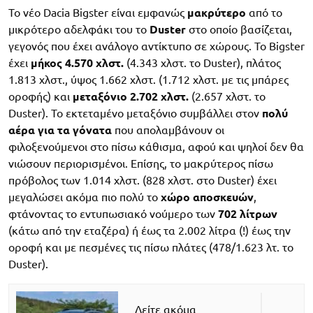
Το νέο Dacia Bigster είναι εμφανώς
μακρύτερο
από το
μικρότερο αδελφάκι του το
Duster
στο οποίο βασίζεται,
γεγονός που έχει ανάλογο αντίκτυπο σε χώρους. Το Bigster
έχει
μήκος 4.570 χλστ.
(4.343 χλστ. το Duster), πλάτος
1.813 χλστ., ύψος 1.662 χλστ. (1.712 χλστ. με τις μπάρες
οροφής) και
μεταξόνιο 2.702 χλστ.
(2.657 χλστ. το
Duster). Το εκτεταμένο μεταξόνιο συμβάλλει στον
πολύ
αέρα
για τα γόνατα
που απολαμβάνουν οι
φιλοξενούμενοι στο πίσω κάθισμα, αφού και ψηλοί δεν θα
νιώσουν περιορισμένοι. Επίσης, το μακρύτερος πίσω
πρόβολος των 1.014 χλστ. (828 χλστ. στο Duster) έχει
μεγαλώσει ακόμα πιο πολύ το
χώρο αποσκευών
,
φτάνοντας το εντυπωσιακό νούμερο των
702 λίτρων
(κάτω από την εταζέρα) ή έως τα 2.002 λίτρα (!) έως την
οροφή και με πεσμένες τις πίσω πλάτες (478/1.623 λτ. το
Duster).
Δείτε ακόμα