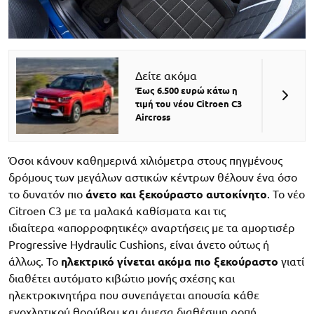
Δείτε ακόμα
Έως 6.500 ευρώ κάτω η
τιμή του νέου Citroen C3
Aircross
Όσοι κάνουν καθημερινά χιλιόμετρα στους πηγμένους
δρόμους των μεγάλων αστικών κέντρων θέλουν ένα όσο
το δυνατόν πιο
άνετο και ξεκούραστο αυτοκίνητο
. Το νέο
Citroen C3 με τα μαλακά καθίσματα και τις
ιδιαίτερα «απορροφητικές» αναρτήσεις με τα αμορτισέρ
Progressive Hydraulic Cushions, είναι άνετο ούτως ή
άλλως. Το
ηλεκτρικό γίνεται ακόμα πιο ξεκούραστο
γιατί
διαθέτει αυτόματο κιβώτιο μονής σχέσης και
ηλεκτροκινητήρα που συνεπάγεται απουσία κάθε
ενοχλητικού θορύβου και άμεσα διαθέσιμη ροπή.