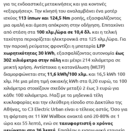
για τις ενδοαστικές μετακινήσεις και για κοντινές
«εξορμήσεις». Την κίνησή του αναλαμβάνει ένα μοτέρ
ισχύος
113 ίππων και 124,5 Nm
ροπής, εξασφαλίζοντας
μια ομαλή και άμεση απόκριση στην οδήγηση. Επιταχύνει
από στάση στα
100 χλμ./ώρα σε 10,4 δλ.
και η τελική
ταχύτητα περιορίζεται ηλεκτρονικά στα 125 χλμ./ώρα. Για
την παροχή ρεύματος φροντίζει η μπαταρία
LFP
χωρητικότητας 30 kWh
, εξασφαλίζοντας αυτονομία
έως
302 χιλιόμετρα στην πόλη
και μέχρι 214 χιλιόμετρα σε
μεικτή χρήση. Αντίστοιχα η κατανάλωση (WLTP)
διαμορφώνεται στις
11,6 kWh/100 χλμ.
και 16,5 kWh 100
χλμ. Με μια μέση τιμή οικιακής kWh στα 0,20 ευρώ, τα 100
χιλιόμετρα στοιχίζουν σχεδόν μεταξύ 2 έως 3 ευρώ για
κάθε 100 χιλιόμετρα. Μαζί με τα μηδενικά τέλη
κυκλοφορίας και την ελεύθερη είσοδο στο Δακτύλιο της
Αθήνας, το C3 Electric Urban είναι ο τέλειος αστός. Όσο για
τη φόρτιση σε 11 kW Wallbox ανακτά από 20-80% σε 1
ώρα και 55 λεπτά, ενώ σε
ταχυφορτιστή ο χρόνος
μειώνεται στα 36 λεπτά
. Επιπλέον η εισαγωγική εταιρεία