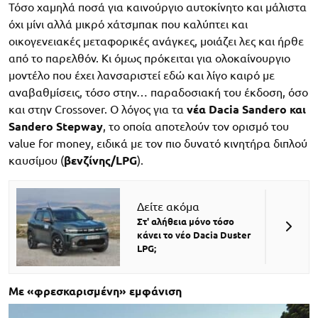
Τόσο χαμηλά ποσά για καινούργιο αυτοκίνητο και μάλιστα
όχι μίνι αλλά μικρό χάτσμπακ που καλύπτει και
οικογενειακές μεταφορικές ανάγκες, μοιάζει λες και ήρθε
από το παρελθόν. Κι όμως πρόκειται για ολοκαίνουργιο
μοντέλο που έχει λανσαριστεί εδώ και λίγο καιρό με
αναβαθμίσεις, τόσο στην… παραδοσιακή του έκδοση, όσο
και στην Crossover. Ο λόγος για τα
νέα Dacia Sandero και
Sandero Stepway
, το οποία αποτελούν τον ορισμό του
value for money, ειδικά με τον πιο δυνατό κινητήρα διπλού
καυσίμου (
βενζίνης/LPG
).
Δείτε ακόμα
Στ' αλήθεια μόνο τόσο
κάνει το νέο Dacia Duster
LPG;
Με «φρεσκαρισμένη» εμφάνιση