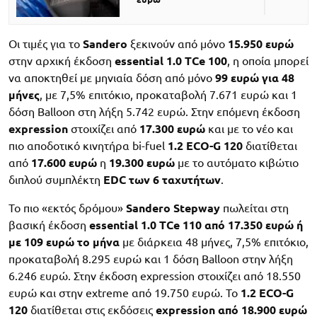
Οι τιμές για το
Sandero
ξεκινούν από μόνο
15.950 ευρώ
στην αρχική έκδοση
essential 1.0 TCe 100
, η οποία μπορεί
να αποκτηθεί με μηνιαία δόση από μόνο
99 ευρώ για 48
μήνες
, με 7,5% επιτόκιο, προκαταβολή 7.671 ευρώ και 1
δόση Balloon στη λήξη 5.742 ευρώ. Στην επόμενη έκδοση
expression
στοιχίζει από
17.300 ευρώ
και με το νέο και
πιο αποδοτικό κινητήρα bi-fuel
1.2 ECO-G 120
διατίθεται
από
17.600 ευρώ
η
19.300 ευρώ
με το αυτόματο κιβώτιο
διπλού συμπλέκτη
EDC των 6 ταχυτήτων
.
Το πιο «εκτός δρόμου»
Sandero Stepway
πωλείται στη
βασική έκδοση
essential 1.0 TCe 110 από 17.350 ευρώ ή
με 109 ευρώ το μήνα
με διάρκεια 48 μήνες, 7,5% επιτόκιο,
προκαταβολή 8.295 ευρώ και 1 δόση Balloon στην λήξη
6.246 ευρώ. Στην έκδοση expression στοιχίζει από 18.550
ευρώ και στην extreme από 19.750 ευρώ. Το
1.2 ECO-G
120
διατίθεται στις εκδόσεις
expression από
18.900 ευρώ