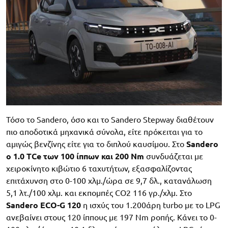
Τόσο το Sandero, όσο και το Sandero Stepway διαθέτουν
πιο αποδοτικά μηχανικά σύνολα, είτε πρόκειται για το
αμιγώς βενζίνης είτε για το διπλού καυσίμου. Στο
Sandero
o 1.0 TCe των 100 ίππων και 200 Nm
συνδυάζεται με
χειροκίνητο κιβώτιο 6 ταχυτήτων, εξασφαλίζοντας
επιτάχυνση στο 0-100 χλμ./ώρα σε 9,7 δλ., κατανάλωση
5,1 λτ./100 χλμ. και εκπομπές CO2 116 γρ./χλμ. Στο
Sandero ECO-G 120
η ισχύς του 1.200άρη turbo με το LPG
ανεβαίνει στους 120 ίππους με 197 Nm ροπής. Κάνει το 0-