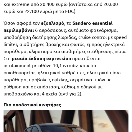
και extreme από 20.400 ευρώ (αντίστοιχα από 20.600
ευρώ και 22.100 ευρώ με το EDC).
Όσον αφορά τον
εξοπλισμό
, το
Sandero essential
περιλαμβάνει
6 αερόσακους, αυτόματο φρενάρισμα,
υποβοήθηση διατήρησης λωρίδας, cruise control με speed
limiter, αισθητήρες βροχής και φωτός, εμπρός ηλεκτρικά
παράθυρα, κλιματισμό και αισθητήρες στάθμευσης πίσω.
Στη
μεσαία έκδοση expression
προστίθενται
infotainment με οθόνη 10,1 ιντσών, κάμερα
οπισθοπορείας, ηλεκτρικοί καθρέπτες, ηλεκτρικά πίσω
παράθυρα, προβολείς ομίχλης, δερμάτινο τιμόνι με
ρύθμιση και σε απόσταση, κάθισμα οδηγού με
υποβραχιόνιο και 4 ηχεία (αντί για 2).
Πιο αποδοτικοί κινητήρες