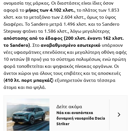
ονομασία της μάρκας. Οι διαστάσεις είναι ίδιες όσον
αφορά το
μήκος των 4.102 χλστ.
, το πλάτος των 1.853
χλστ. και το μεταξόνιο των 2.604 χλστ., όμως το ύψος
διαφέρει. Το Sandero μετρά 1.496 χλστ. και το Sandero
Stepway φτάνει τα 1.586 χλστ., λόγω μεγαλύτερης
απόστασης από το έδαφος (200 χλστ. έναντι 162 χλστ.
το Sandero)
. Στο
αναβαθμισμένο εσωτερικό
υπάρχουν
νέες υφασμάτινες επενδύσεις και μεγαλύτερη οθόνη αφής
10 ιντσών (8 πριν) για το σύστημα πολυμέσων, ενώ πρώτη
φορά τοποθετείται και ψηφιακός πίνακας οργάνων. Οι
άνετοι χώροι για όλους τους επιβάτες και τις αποσκευές
(
410 λτ. πορτ μπαγκάζ
) εξυπηρετούν άνετα τέσσερα
άτομα και πιο ψηλά.
Δείτε ακόμα
Νέα και αναπάντεχα
δυναμική ναυαρχίδα Dacia
Striker