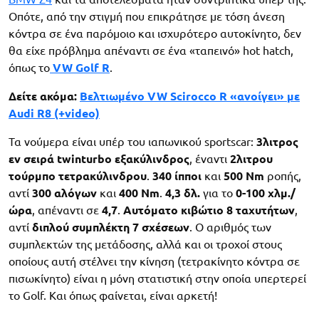
Οπότε, από την στιγμή που επικράτησε με τόση άνεση
κόντρα σε ένα παρόμοιο και ισχυρότερο αυτοκίνητο, δεν
θα είχε πρόβλημα απέναντι σε ένα «ταπεινό» hot hatch,
όπως το
VW Golf R
.
Δείτε ακόμα:
Βελτιωμένο VW Scirocco R «ανοίγει» με
Audi R8 (+video)
Τα νούμερα είναι υπέρ του ιαπωνικού sportscar:
3λιτρος
εν σειρά twinturbo εξακύλινδρος
, έναντι
2λιτρου
τούρμπο τετρακύλινδρου
.
340 ίπποι
και
500 Nm
ροπής,
αντί
300 αλόγων
και
400 Nm
.
4,3 δλ.
για το
0-100 χλμ./
ώρα
, απέναντι σε
4,7
.
Αυτόματο κιβώτιο 8 ταχυτήτων
,
αντί
διπλού συμπλέκτη 7 σχέσεων
. Ο αριθμός των
συμπλεκτών της μετάδοσης, αλλά και οι τροχοί στους
οποίους αυτή στέλνει την κίνηση (τετρακίνητο κόντρα σε
πισωκίνητο) είναι η μόνη στατιστική στην οποία υπερτερεί
το Golf. Και όπως φαίνεται, είναι αρκετή!