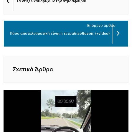
Τα ντίζελ καθαρίζουν την ατμόσφαιρα!
Πόσο αποτελεσματική είναι η τετραδιεύθυνση; (+video)
Σχετικά Άρθρα