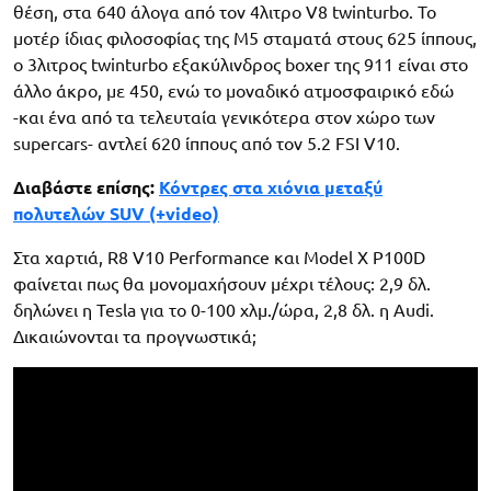
θέση, στα 640 άλογα από τον 4λιτρο V8 twinturbo. Το
μοτέρ ίδιας φιλοσοφίας της M5 σταματά στους 625 ίππους,
ο 3λιτρος twinturbo εξακύλινδρος boxer της 911 είναι στο
άλλο άκρο, με 450, ενώ το μοναδικό ατμοσφαιρικό εδώ
-και ένα από τα τελευταία γενικότερα στον χώρο των
supercars- αντλεί 620 ίππους από τον 5.2 FSI V10.
Διαβάστε επίσης:
Κόντρες στα χιόνια μεταξύ
πολυτελών SUV (+video)
Στα χαρτιά, R8 V10 Performance και Model X P100D
φαίνεται πως θα μονομαχήσουν μέχρι τέλους: 2,9 δλ.
δηλώνει η Tesla για το 0-100 χλμ./ώρα, 2,8 δλ. η Audi.
Δικαιώνονται τα προγνωστικά;