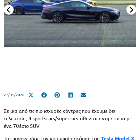
27/01/2020
Σε μια από τις πιο ισχυρές κόντρες που έχουμε δει
τελευταία, 4 sportscars/supercars τίθενται αντιμέτωπα με
ένα 7θέσιο SUV.
Το carwow πήρε την κορυφαία έκδοση του
Tesla Model X
,