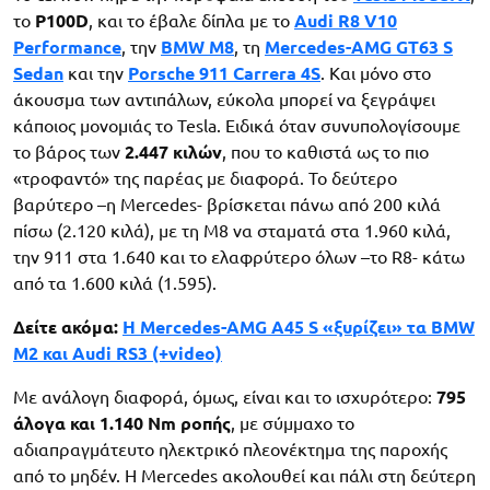
το
P100D
, και το έβαλε δίπλα με το
Audi R8 V10
Performance
, την
BMW M8
, τη
Mercedes-AMG GT63 S
Sedan
και την
Porsche 911 Carrera 4S
. Και μόνο στο
άκουσμα των αντιπάλων, εύκολα μπορεί να ξεγράψει
κάποιος μονομιάς το Tesla. Ειδικά όταν συνυπολογίσουμε
το βάρος των
2.447 κιλών
, που το καθιστά ως το πιο
«τροφαντό» της παρέας με διαφορά. Το δεύτερο
βαρύτερο –η Mercedes- βρίσκεται πάνω από 200 κιλά
πίσω (2.120 κιλά), με τη M8 να σταματά στα 1.960 κιλά,
την 911 στα 1.640 και το ελαφρύτερο όλων –το R8- κάτω
από τα 1.600 κιλά (1.595).
Δείτε ακόμα:
Η Mercedes-AMG A45 S «ξυρίζει» τα BMW
M2 και Audi RS3 (+video)
Με ανάλογη διαφορά, όμως, είναι και το ισχυρότερο:
795
άλογα και 1.140 Nm ροπής
, με σύμμαχο το
αδιαπραγμάτευτο ηλεκτρικό πλεονέκτημα της παροχής
από το μηδέν. Η Mercedes ακολουθεί και πάλι στη δεύτερη