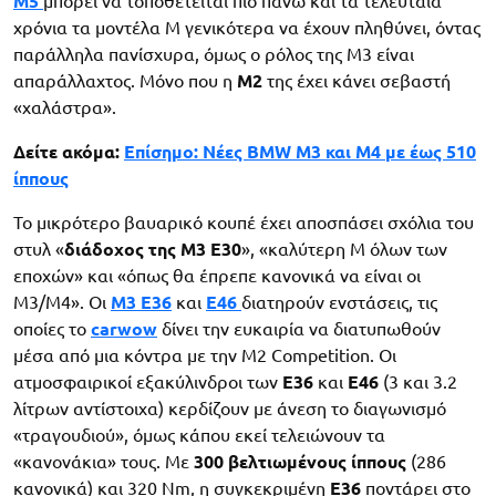
M5
μπορεί να τοποθετείται πιο πάνω και τα τελευταία
χρόνια τα μοντέλα M γενικότερα να έχουν πληθύνει, όντας
παράλληλα πανίσχυρα, όμως ο ρόλος της M3 είναι
απαράλλαχτος. Μόνο που η
M2
της έχει κάνει σεβαστή
«χαλάστρα».
Δείτε ακόμα:
Επίσημο: Νέες BMW M3 και M4 με έως 510
ίππους
Το μικρότερο βαυαρικό κουπέ έχει αποσπάσει σχόλια του
στυλ «
διάδοχος της M3 E30
», «καλύτερη M όλων των
εποχών» και «όπως θα έπρεπε κανονικά να είναι οι
M3/M4». Οι
M3 E36
και
E46
διατηρούν ενστάσεις, τις
οποίες το
carwow
δίνει την ευκαιρία να διατυπωθούν
μέσα από μια κόντρα με την M2 Competition. Οι
ατμοσφαιρικοί εξακύλινδροι των
Ε36
και
Ε46
(3 και 3.2
λίτρων αντίστοιχα) κερδίζουν με άνεση το διαγωνισμό
«τραγουδιού», όμως κάπου εκεί τελειώνουν τα
«κανονάκια» τους. Με
300 βελτιωμένους ίππους
(286
κανονικά) και 320 Nm, η συγκεκριμένη
E36
ποντάρει στο