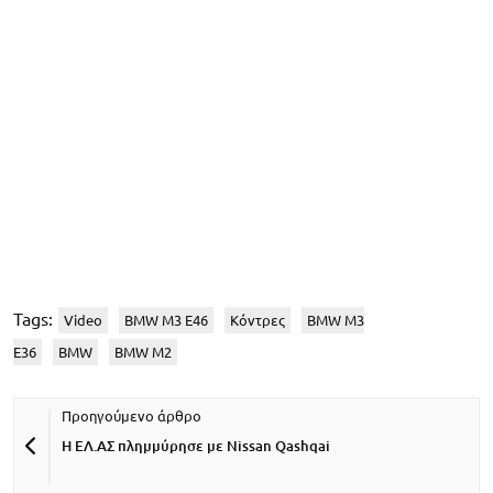
Tags:
Video
BMW M3 E46
Κόντρες
BMW M3
E36
BMW
BMW M2
H ΕΛ.ΑΣ πλημμύρησε με Nissan Qashqai