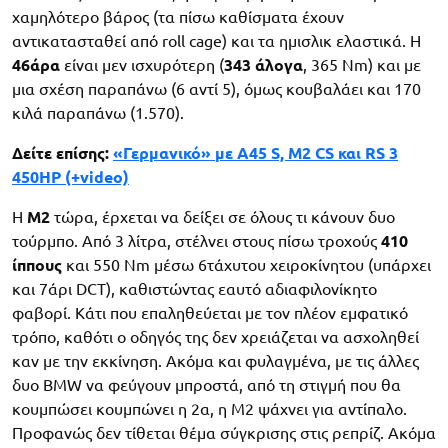
χαμηλότερο βάρος (τα πίσω καθίσματα έχουν
αντικατασταθεί από roll cage) και τα ημισλικ ελαστικά. Η
46άρα
είναι μεν ισχυρότερη (
343 άλογα
, 365 Nm) και με
μια σχέση παραπάνω (6 αντί 5), όμως κουβαλάει και 170
κιλά παραπάνω (1.570).
Δείτε επίσης:
«Γερμανικό» με A45 S, M2 CS και RS 3
450HP (+video)
Η
M2
τώρα, έρχεται να δείξει σε όλους τι κάνουν δυο
τούρμπο. Από 3 λίτρα, στέλνει στους πίσω τροχούς
410
ίππους
και 550 Nm μέσω 6τάχυτου χειροκίνητου (υπάρχει
και 7άρι DCT), καθιστώντας εαυτό αδιαφιλονίκητο
φαβορί. Κάτι που επαληθεύεται με τον πλέον εμφατικό
τρόπο, καθότι ο οδηγός της δεν χρειάζεται να ασχοληθεί
καν με την εκκίνηση. Ακόμα και φυλαγμένα, με τις άλλες
δυο BMW να φεύγουν μπροστά, από τη στιγμή που θα
κουμπώσει κουμπώνει η 2α, η M2 ψάχνει για αντίπαλο.
Προφανώς δεν τίθεται θέμα σύγκρισης στις ρεπρίζ. Ακόμα