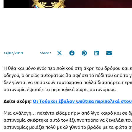
14/07/2019
Share :
Share
Share
Share
Share
Share
on
on
on
on
on
X
Facebook
Pinterest
LinkedIn
Email
(Twitter)
Η θέα και μόνο ενός περιπολικού στη άκρη του δρόμου και 
οδηγού, ο οποίος αυτομάτως θα αφήσει το πόδι του από το γ
δεν γίνεται να υπάρχουν ταυτόχρονα πολλά διάσπαρτα περιπ
αστυνομία έφτιαξε τα περιπολικά χωρίς αστυνόμους.
Δείτε ακόμη:
Οι Τούρκοι έβαλαν ψεύτικα περιπολικά στο
Μια ανάλογη… πατέντα είδαμε πριν από λίγο καιρό και σε δ
αστυνομία σκέφτηκε αυτό τον έξυπνο τρόπο να ξεγελάει του
αστυνομίας μοιάζει πολύ με αληθινό το βράδυ με τα φώτα α