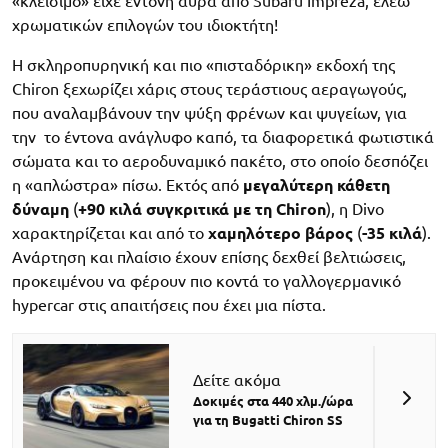
«κλείσιμο» είχε έντονη αύρα από Subaru Impreza, ελέω
χρωματικών επιλογών του ιδιοκτήτη!
Η σκληροπυρηνική και πιο «πισταδόρικη» εκδοχή της
Chiron ξεχωρίζει χάρις στους τεράστιους αεραγωγούς,
που αναλαμβάνουν την ψύξη φρένων και ψυγείων, για
την το έντονα ανάγλυφο καπό, τα διαφορετικά φωτιστικά
σώματα και το αεροδυναμικό πακέτο, στο οποίο δεσπόζει
η «απλώστρα» πίσω. Εκτός από
μεγαλύτερη κάθετη
δύναμη
(
+90 κιλά συγκριτικά με τη Chiron
), η Divo
χαρακτηρίζεται και από το
χαμηλότερο βάρος
(
-35 κιλά
).
Ανάρτηση και πλαίσιο έχουν επίσης δεχθεί βελτιώσεις,
προκειμένου να φέρουν πιο κοντά το γαλλογερμανικό
hypercar στις απαιτήσεις που έχει μια πίστα.
Δείτε ακόμα
Δοκιμές στα 440 χλμ./ώρα
για τη Bugatti Chiron SS