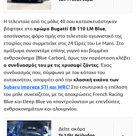
Η τελευταία από τις μόλις 40 που κατασκευάστηκαν
βάφτηκε στο
χρώμα Bugatti EB 110 LM Blue
,
αποτίνοντας φόρο τιμής στο τελευταίο αγωνιστικό της
εταιρίας που συμμετείχε στις 24 Ώρες του Le Mans. Στο
αμάξωμα συναντάμε επίσης γυμνό και βαμμένο
ανθρακόνημα (Blue Carbon), όμως την παράσταση κλέβει
ο συνδυασμός του με τις χρυσαφί ζάντες
. Ένας
συνδυασμός που, σύμφωνα με τον κάτοχο του
αυτοκινήτου, απορρέει από την
κλασική εικόνα των
Subaru Impreza STI και WRC
! Στο εσωτερικό η επέλαση
του μπλε συνεχίζεται, με τις αποχρώσεις French Racing
Blue και Deep Blue να «παντρεύονται» με επενδύσεις
ανθρακονημάτων και αλουμινίου.
Δείτε ακόμα
Το 3.0λτ. 6κύλινδρο