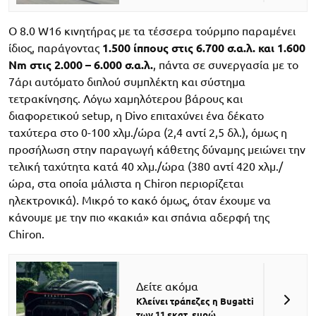
Ο 8.0 W16 κινητήρας με τα τέσσερα τούρμπο παραμένει
ίδιος, παράγοντας
1.500 ίππους
στις 6.700 σ.α.λ. και 1.600
Nm στις 2.000 – 6.000 σ.α.λ.
, πάντα σε συνεργασία με το
7άρι αυτόματο διπλού συμπλέκτη και σύστημα
τετρακίνησης. Λόγω χαμηλότερου βάρους και
διαφορετικού setup, η Divo επιταχύνει ένα δέκατο
ταχύτερα στο 0-100 χλμ./ώρα (2,4 αντί 2,5 δλ.), όμως η
προσήλωση στην παραγωγή κάθετης δύναμης μειώνει την
τελική ταχύτητα κατά 40 χλμ./ώρα (380 αντί 420 χλμ./
ώρα, στα οποία μάλιστα η Chiron περιορίζεται
ηλεκτρονικά). Μικρό το κακό όμως, όταν έχουμε να
κάνουμε με την πιο «κακιά» και σπάνια αδερφή της
Chiron.
Δείτε ακόμα
Κλείνει τράπεζες η Bugatti
των 11 εκατ. ευρώ