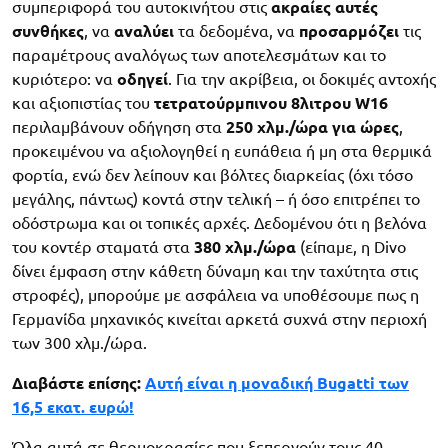
συμπεριφορά του αυτοκινήτου στις
ακραίες αυτές
συνθήκες
, να
αναλύει
τα δεδομένα, να
προσαρμόζει
τις
παραμέτρους αναλόγως των αποτελεσμάτων και το
κυριότερο: να
οδηγεί
. Για την ακρίβεια, οι δοκιμές αντοχής
και αξιοπιστίας του
τετρατούρμπινου 8λιτρου W16
περιλαμβάνουν οδήγηση στα
250 χλμ./ώρα για ώρες
,
προκειμένου να αξιολογηθεί η ευπάθεια ή μη στα θερμικά
φορτία, ενώ δεν λείπουν και βόλτες διαρκείας (όχι τόσο
μεγάλης, πάντως) κοντά στην τελική – ή όσο επιτρέπει το
οδόστρωμα και οι τοπικές αρχές. Δεδομένου ότι η βελόνα
του κοντέρ σταματά στα
380 χλμ./ώρα
(είπαμε, η Divo
δίνει έμφαση στην κάθετη δύναμη και την ταχύτητα στις
στροφές), μπορούμε με ασφάλεια να υποθέσουμε πως η
Γερμανίδα μηχανικός κινείται αρκετά συχνά στην περιοχή
των 300 χλμ./ώρα.
Διαβάστε επίσης:
Αυτή είναι η μοναδική Bugatti των
16,5 εκατ. ευρώ!
Όλα αυτά σε θερμοκρασίες που ξεπερνούν τους 40