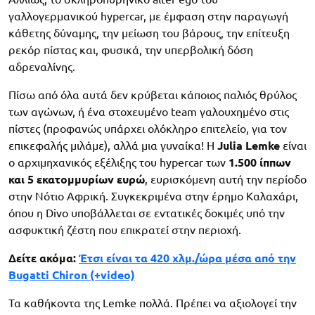
γαλλογερμανικού hypercar, με έμφαση στην παραγωγή
κάθετης δύναμης, την μείωση του βάρους, την επίτευξη
ρεκόρ πίστας και, φυσικά, την υπερβολική δόση
αδρεναλίνης.
Πίσω από όλα αυτά δεν κρύβεται κάποιος παλιός θρύλος
των αγώνων, ή ένα στοχευμένο team γαλουχημένο στις
πίστες (προφανώς υπάρχει ολόκληρο επιτελείο, για τον
επικεφαλής μιλάμε), αλλά μια γυναίκα! Η
Julia Lemke
είναι
ο αρχιμηχανικός εξέλιξης του hypercar των
1.500 ίππων
και 5 εκατομμυρίων ευρώ
, ευρισκόμενη αυτή την περίοδο
στην Νότιο Αφρική. Συγκεκριμένα στην έρημο Καλαχάρι,
όπου η Divo υποβάλλεται σε εντατικές δοκιμές υπό την
ασφυκτική ζέστη που επικρατεί στην περιοχή.
Δείτε ακόμα:
Έτσι είναι τα 420 χλμ./ώρα μέσα από την
Bugatti Chiron (+video)
Τα καθήκοντα της Lemke πολλά. Πρέπει να αξιολογεί την