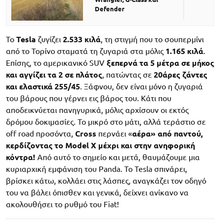
Defender
Το
Tesla
ζυγίζει
2.533 κιλά
, τη στιγμή που το σουπερμίνι
από το Τορίνο σταματά τη ζυγαριά στα μόλις
1.165 κιλά
.
Επίσης, το αμερικανικό SUV
ξεπερνά τα 5 μέτρα σε μήκος
και αγγίζει τα 2 σε πλάτος
, πατώντας σε
20άρες ζάντες
και ελαστικά 255/45
. Ξάφνου, δεν είναι μόνο η ζυγαριά
του βάρους που γέρνει εις βάρος του. Κάτι που
αποδεικνύεται πανηγυρικά, μόλις αρχίσουν οι εκτός
δρόμου δοκιμασίες. Το μικρό στο μάτι, αλλά τεράστιο σε
off road προσόντα,
Cross
περνάει «
αέρα» από παντού,
κερδίζοντας το Model X μέχρι και στην ανηφορική
κόντρα!
Από αυτό το σημείο και μετά, θαυμάζουμε μια
κυριαρχική εμφάνιση του Panda. Το Tesla σπινάρει,
βρίσκει κάτω, κολλάει στις λάσπες, αναγκάζει τον οδηγό
του να βάλει όπισθεν και γενικά, δείχνει ανίκανο να
ακολουθήσει το ρυθμό του Fiat!