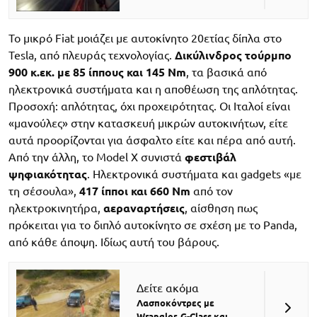
Το μικρό Fiat μοιάζει με αυτοκίνητο 20ετίας δίπλα στο
Tesla, από πλευράς τεχνολογίας.
Δικύλινδρος τούρμπο
900 κ.εκ. με 85 ίππους και 145 Nm
, τα βασικά από
ηλεκτρονικά συστήματα και η αποθέωση της απλότητας.
Προσοχή: απλότητας, όχι προχειρότητας. Οι Ιταλοί είναι
«μανούλες» στην κατασκευή μικρών αυτοκινήτων, είτε
αυτά προορίζονται για άσφαλτο είτε και πέρα από αυτή.
Από την άλλη, το Model X συνιστά
φεστιβάλ
ψηφιακότητας
. Ηλεκτρονικά συστήματα και gadgets «με
τη σέσουλα»,
417 ίπποι και 660 Nm
από τον
ηλεκτροκινητήρα,
αεραναρτήσεις
, αίσθηση πως
πρόκειται για το διπλό αυτοκίνητο σε σχέση με το Panda,
από κάθε άποψη. Ιδίως αυτή του βάρους.
Δείτε ακόμα
Λασποκόντρες με
Wrangler, G-Class και