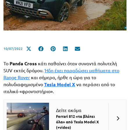
10/07/2022
Το
Panda Cross
κάτι παθαίνει όταν συναντά πολυτελή
SUV εκτός δρόμου.
Ήδη έχει παραδώσει μαθήματα στο
Range Rover
και σήμερα, ήρθε η ώρα για το
πολυδιαφημισμένο
Tesla Model X
να περάσει από το
ιταλικό «φροντιστήριο».
Δείτε ακόμα
Ferrari 812 «τα βλέπει
όλα» από Tesla Model X
(+video)