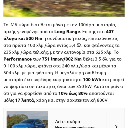
Το IM6 τώρα διατίθεται μόνο με την 100άρα μπαταρία,
αρχής γενομένης από το
Long Range
. Επίσης στα
407
άλογα και 500 Nm
η συνδυαστική ισχύς, επιταχύνοντας
στα πρώτα 100 χλμ./ώρα εντός 5,4 δλ. και φτάνοντας τα
235 χλμ./ώρα τελικής, με την αυτονομία στα 625 χλμ. Το
Performance
των
751 ίππων/802 Nm
θέλει 3,5 δλ. για το
0-100 χλμ./ώρα, φτάνει στα 240 χλμ./ώρα και μέχρι τα
504 χλμ. με μια φόρτιση. Η μεγαλύτερη διαθέσιμη
μπαταρία έχει ωφέλιμη χωρητικότητα
100 kWh
και μπορεί
να φορτίσει σε ταχύτητες άνω των 350 kW. Αυτό σημαίνει
ότι για να φορτίσει από το
10% έως 80%
απαιτούνται
μόλις
17 λεπτά
, χάρη και στην αρχιτεκτονική 800V.
Δείτε ακόμα
Νέα μείωση τιμών στο