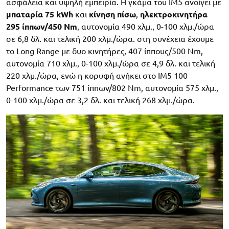
ασφάλεια και υψηλή εμπειρία. Η γκάμα του IM5 ανοίγει με
μπαταρία 75 kWh
και
κίνηση πίσω
,
ηλεκτροκινητήρα
295 ίππων/450 Nm
, αυτονομία 490 χλμ., 0-100 χλμ./ώρα
σε 6,8 δλ. και τελική 200 χλμ./ώρα. στη συνέχεια έχουμε
το Long Range με δυο κινητήρες, 407 ίππους/500 Nm,
αυτονομία 710 χλμ., 0-100 χλμ./ώρα σε 4,9 δλ. και τελική
220 χλμ./ώρα, ενώ η κορυφή ανήκει στο IM5 100
Performance των 751 ίππων/802 Nm, αυτονομία 575 χλμ.,
0-100 χλμ./ώρα σε 3,2 δλ. και τελική 268 χλμ./ώρα.