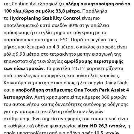
της Continental εξασφαλίζει
πλήρη ακινητοποίηση από τα
100 χλμ./ώρα σε μόλις 33,8 μέτρα
. Παράλληλα
το
Hydroplaning Stability Control
είναι πιο
αποτελεσματικό κατά σχεδόν 80% στην απώλεια
πρόσφυσης ή στο γλίστρημα σε σύγκριση με τα
παραδοσιακά συστήματα ESC. Παρά το μεγάλο τους
μήκος που ξεπερνά τα 4,9 μέτρα, ο κύκλος στροφής είναι
μόλις 9,98 μέτρα στο τετρακίνητο με την εισαγωγή της
επαναστατικής τεχνολογίας
αμφίδρομης περιστροφής
των πίσω τροχών
. Τα μοντέλα MG IM χαρακτηρίζονται
από τεχνολογικά προηγμένες και πολυτελείς καμπίνες.
Καινοτόμα χαρακτηριστικά όπως η λειτουργία Rainy Night
και η
υποβοήθηση στάθμευσης One Touch Park Assist 4
λειτουργιών
. Αυτή χρησιμοποιεί τις κάμερες 360 μοιρών
του αυτοκινήτου και τις δυνατότητες αυτόνομης οδήγησης
για την αυτόματη εκτέλεση σύνθετων ελιγμών
στάθμευσης. Ένα σημείο αναφοράς του εσωτερικού είναι
η καθηλωτική οθόνη ψυχαγωγίας
ultra-HD 26,3 ιντσών
, η
οποία υποστηρίζεται από μια οθόνη αφής 10,5 ιντσών.