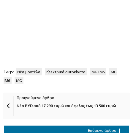
Tags:
Νέα μοντέλα
ηλεκτρικά αυτοκίνητα
MG IM5
MG
IM6
MG
Νέα BYD από 17.290 ευρώ και όφελος έως 13.500 ευρώ