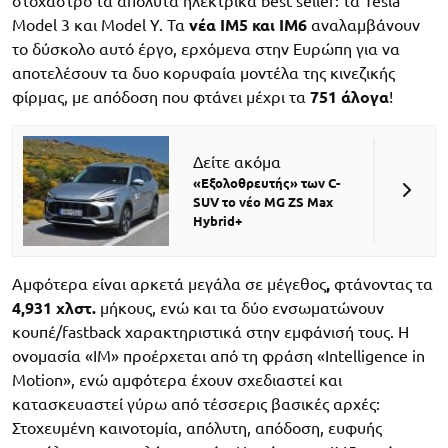
στόχαστρο τα απόλυτα ηλεκτρικά best seller: τα Tesla
Model 3 και Model Y. Τα
νέα IM5 και IM6
αναλαμβάνουν
το δύσκολο αυτό έργο, ερχόμενα στην Ευρώπη για να
αποτελέσουν τα δυο κορυφαία μοντέλα της κινεζικής
φίρμας, με απόδοση που φτάνει μέχρι τα
751 άλογα
!
Δείτε ακόμα
«Εξολοθρευτής» των C-
SUV το νέο MG ZS Max
Hybrid+
Αμφότερα είναι αρκετά μεγάλα σε μέγεθος
,
φτάνοντας τα
4,931 χλστ.
μήκους, ενώ και τα δύο ενσωματώνουν
κουπέ/fastback χαρακτηριστικά στην εμφάνισή τους. Η
ονομασία «IM» προέρχεται από τη φράση «Intelligence in
Motion», ενώ αμφότερα έχουν σχεδιαστεί και
κατασκευαστεί γύρω από τέσσερις βασικές αρχές:
Στοχευμένη καινοτομία, απόλυτη, απόδοση, ευφυής