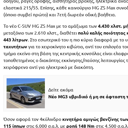
οδηγού, ράγες οροφής, αισθητήρας βροχής, ηλεκτρικά αναδι
ελαστικά 215/55. Επίσης, κάθε καινούργιο MG ZS Max συν
(όποιο συμβεί πρώτο) και 7ετή δωρεάν οδική βοήθεια.
Το νέο C-SUV MG ZS Max με το αμάξωμα των
4.430 χλστ. μ
μεταξόνιο των 2.610 χλστ., διαθέτει
πολύ καλής ποιότητας
443 λίτρων
. Στο εσωτερικό του η πιο κύρια διαφορά με το
ταχυτήτων
για το χειροκίνητο κιβώτιο, αντί του επιλογέα τ
τμήμα εκείνο στη βάση της κεντρικής κονσόλας είναι ελαφρ
τοποθετημένος ο διακόπτης εκκίνησης/παύσης λειτουργίας το
χειρόφρενο αντί για ηλεκτρικό με διακόπτη.
Δείτε ακόμα
Νέο MG3 υβριδικό ή μη σε άφταστη 
Όσον αφορά τον 4κύλινδρο
κινητήρα αμιγώς βενζίνης των 
115 ίππων
στις 6.000 σ.α.λ. με
ροπή 148 Nm
στις 4.500 σ.α.