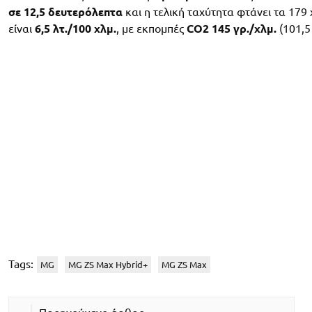
σε 12,5 δευτερόλεπτα
και η τελική ταχύτητα φτάνει τα 17
είναι
6,5 λτ./100 χλμ.
, με εκπομπές
CO2 145 γρ./χλμ.
(101,5
Tags:
MG
MG ZS Max Hybrid+
MG ZS Max