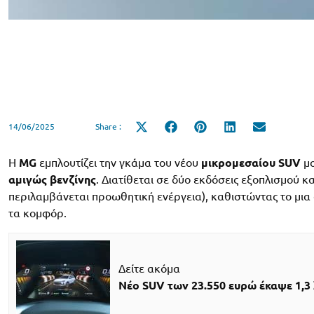
14/06/2025
Share :
Share
Share
Share
Share
Share
on
on
on
on
on
X
Facebook
Pinterest
LinkedIn
Email
(Twitter)
Η
MG
εμπλουτίζει την γκάμα του νέου
μικρομεσαίου SUV
μο
αμιγώς βενζίνης
. Διατίθεται σε δύο εκδόσεις εξοπλισμού κα
περιλαμβάνεται προωθητική ενέργεια), καθιστώντας το μι
τα κομφόρ.
Δείτε ακόμα
Νέο SUV των 23.550 ευρώ έκαψε 1,3 λ