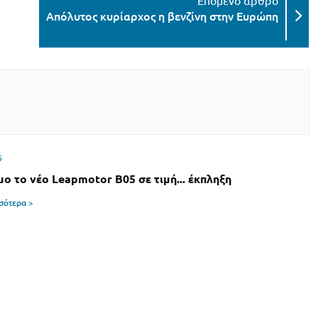
Απόλυτος κυρίαρχος η βενζίνη στην Ευρώπη
6
μο το νέο Leapmotor B05 σε τιμή... έκπληξη
σσότερα >