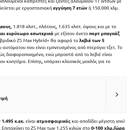
πλούμενοι καθρέπτες και ζάντες αλουμινίου 17 ιντσών με
οδεύεται με εργοστασιακή
εγγύηση 7 ετών
ή 150.000 χλμ.
ήκους
, 1.818 χλστ., πλάτους, 1.635 χλστ. ύψους και με το
 και ευρύχωρο εσωτερικό
με εξίσου άνετο
πορτ μπαγκάζ
 υβριδικό ZS Max Hybrid+ θα αφορά το
λεβιέ των 5
ου αυτόματου που είναι εμπνευσμένος από πτερύγιο τζετ. Το
ώς διαφοροποιημένο, ενώ μπροστά από το λεβιέ είναι
υ κινητήρα. Επίσης, υπάρχει κλασικός μοχλός για το
τιμή
1.495 κ.εκ.
είναι
ατμοσφαιρικός
και αποδίδει μέγιστη ισχύ
λ. Επιταχύνει το ZS Max των 1.255 κιλών στο
0-100 χλμ./ώρα