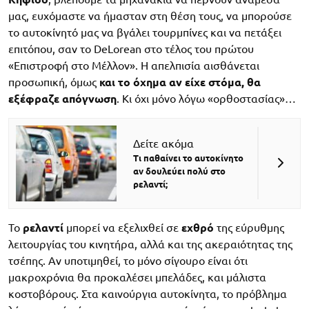
μας, ευχόμαστε να ήμασταν στη θέση τους, να μπορούσε
το αυτοκίνητό μας να βγάλει τουρμπίνες και να πετάξει
επιτόπου, σαν το DeLorean στο τέλος του πρώτου
«Επιστροφή στο Μέλλον». Η απελπισία αισθάνεται
προσωπική, όμως
και το όχημα αν είχε στόμα, θα
εξέφραζε απόγνωση
. Κι όχι μόνο λόγω «ορθοστασίας»…
Δείτε ακόμα
Τι παθαίνει το αυτοκίνητο
αν δουλεύει πολύ στο
ρελαντί;
Το
ρελαντί
μπορεί να εξελιχθεί σε
εχθρό
της εύρυθμης
λειτουργίας του κινητήρα, αλλά και της ακεραιότητας της
τσέπης. Αν υποτιμηθεί, το μόνο σίγουρο είναι ότι
μακροχρόνια θα προκαλέσει μπελάδες, και μάλιστα
κοστοβόρους. Στα καινούργια αυτοκίνητα, το πρόβλημα