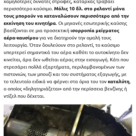
χαμηλότερες δυνατές στροφές, καταρχάς τραβάει
περισσότερο καύσιμο.
Μόλις 10 δλ. στο ρελαντί μόνα
τους μπορούν να καταναλώσουν περισσότερο από την
εκκίνηση του κινητήρα
. Οι μηχανές εσωτερικής καύσης
βασίζονται σε μια προσεκτική
ισορροπία μείγματος
αέρα-καυσίμου
για να διατηρούν την ομαλή τους
λειτουργία. Όταν δουλεύουν στο ρελαντί, το καύσιμο
υπερτερεί σημαντικά του αέρα καθότι το αυτοκίνητο δεν
κινείται, άρα δεν ωθείται αέρας στην εισαγωγή. Κάτι που
στρεσάρει πολλά εξαρτήματα, περιλαμβανομένων των
πιστονιών, των μπουζί και του συστήματος εξαγωγής, με
το τελευταίο ειδικά να φέρνει στα όρια του τον
καταλύτη
,
ο οποίος «δηλητηριάζεται» από την περίσσεια βενζίνης ή
ντίζελ που δέχεται.