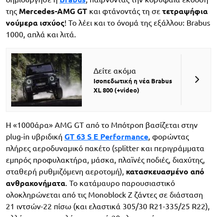
της
Mercedes-AMG GT
και φτάνοντάς τη σε
τετραψήφια
νούμερα ισχύος
! Το λέει και το όνομά της εξάλλου: Brabus
1000, απλά και λιτά.
Δείτε ακόμα
Ισοπεδωτική η νέα Brabus
XL 800 (+video)
Η «1000άρα» AMG GT από το Μπότροπ βασίζεται στην
plug-in υβριδική
GT 63 S E Performance
, φορώντας
πλήρες αεροδυναμικό πακέτο (splitter και περιγράμματα
εμπρός προφυλακτήρα, μάσκα, πλαϊνές ποδιές, διαχύτης,
σταθερή ρυθμιζόμενη αεροτομή),
κατασκευασμένο από
ανθρακονήματα
. Το κατάμαυρο παρουσιαστικό
ολοκληρώνεται από τις Monoblock Z ζάντες σε διάσταση
21 ιντσών-22 πίσω (και ελαστικά 305/30 R21-335/25 R22),