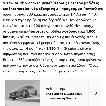
V8 twinturbo
αποκτά
μεγαλύτερους υπερτροφοδότες
και intercooler
,
νέα εξάτμιση
,το
πρόγραμμα PowerXtra
αλλά κυρίως, 500 κ.εκ. παραπάνω. Στα
4.4 λίτρα
(4.407
κ.εκ. για την ακρίβεια) πια δηλαδή, και την απόδοση να
εκτινάσσεται στα 800 άλογα και τα 1.250 Nm ροπής. Η
σκοτεινή υπερ-Mercedes αποδίδει
συνδυαστικά 1.000
ίππους
, καθιστώντας τη μια από τις πιο δυνατές Brabus
που έχουν εμφανιστεί μέχρι σήμερα, στα 48 χρόνια ζωής
της εταιρίας! Η ροπή των
1.820 Nm
(!) επίσης είναι η
υψηλότερη που έχει παραχθεί από μοτέρ περιποίησης
Brabus, αλλά χρειάζεται ένας περιορισμός προκειμένου να
μείνουν τα πάντα στη θέση τους από τη μετάδοση. Όταν
λέμε «περιορισμός» βέβαια, μιλάμε για 1.620 Nm!
Δείτε ακόμα
«Άρρωστη» S-Class 1.000
ίππων από τη Brabus