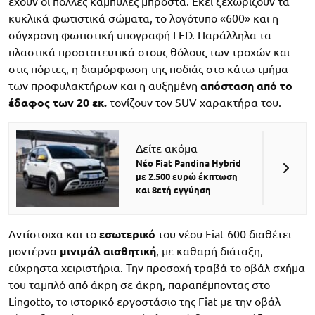
έχουν οι πολλές καμπύλες μπροστά. Εκεί ξεχωρίζουν τα
κυκλικά φωτιστικά σώματα, το λογότυπο «600» και η
σύγχρονη φωτιστική υπογραφή LED. Παράλληλα τα
πλαστικά προστατευτικά στους θόλους των τροχών και
στις πόρτες, η διαμόρφωση της ποδιάς στο κάτω τμήμα
των προφυλακτήρων και η αυξημένη
απόσταση από το
έδαφος των 20 εκ.
τονίζουν τον SUV χαρακτήρα του.
Δείτε ακόμα
Νέο Fiat Pandina Hybrid
με 2.500 ευρώ έκπτωση
και 8ετή εγγύηση
Αντίστοιχα και το
εσωτερικό
του νέου Fiat 600 διαθέτει
μοντέρνα
μινιμάλ αισθητική
, με καθαρή διάταξη,
εύχρηστα χειριστήρια. Την προσοχή τραβά το οβάλ σχήμα
του ταμπλό από άκρη σε άκρη, παραπέμποντας στο
Lingotto, το ιστορικό εργοστάσιο της Fiat με την οβάλ