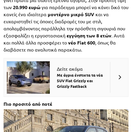
γίνει πρώτα μια σωστή έρευνα αγοράς. Στην προσιτή τιμή
των
20.990 ευρώ
για παράδειγμα μπορεί να κάνει δικό του
κανείς ένα ιδιαίτερα
μοντέρνο μικρό SUV
και να
ευχαριστηθεί τις όποιες διαδρομές του με στιλ,
απολαμβάνοντας παράλληλα την πρόσθετη σιγουριά που
εξασφαλίζει η εργοστασιακή
εγγύηση των 8 ετών
. Αυτά
και πολλά άλλα προσφέρει το
νέο Fiat 600
, όπως θα
διαβάσετε πιο αναλυτικά παρακάτω.
Δείτε ακόμα
Με άγρια ένστικτα τα νέα
SUV Fiat Grizzly και
Grizzly Fastback
Πιο προσιτό από ποτέ