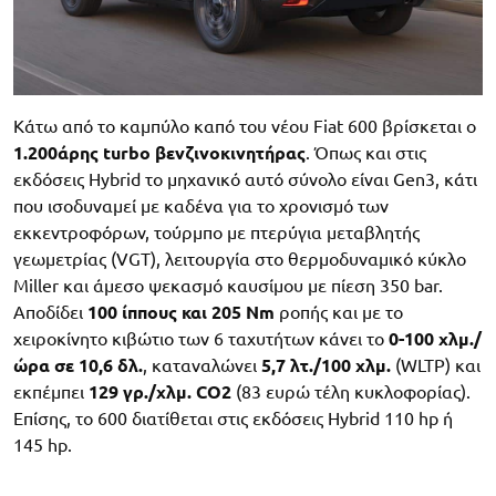
Κάτω από το καμπύλο καπό του νέου Fiat 600 βρίσκεται ο
1.200άρης turbo βενζινοκινητήρας
. Όπως και στις
εκδόσεις Hybrid το μηχανικό αυτό σύνολο είναι Gen3, κάτι
που ισοδυναμεί με καδένα για το χρονισμό των
εκκεντροφόρων, τούρμπο με πτερύγια μεταβλητής
γεωμετρίας (VGT), λειτουργία στο θερμοδυναμικό κύκλο
Miller και άμεσο ψεκασμό καυσίμου με πίεση 350 bar.
Αποδίδει
100 ίππους και 205 Nm
ροπής και με το
χειροκίνητο κιβώτιο των 6 ταχυτήτων κάνει το
0-100 χλμ./
ώρα σε 10,6 δλ.
, καταναλώνει
5,7 λτ./100 χλμ.
(WLTP) και
εκπέμπει
129 γρ./χλμ. CO2
(83 ευρώ τέλη κυκλοφορίας).
Επίσης, το 600 διατίθεται στις εκδόσεις Hybrid 110 hp ή
145 hp.