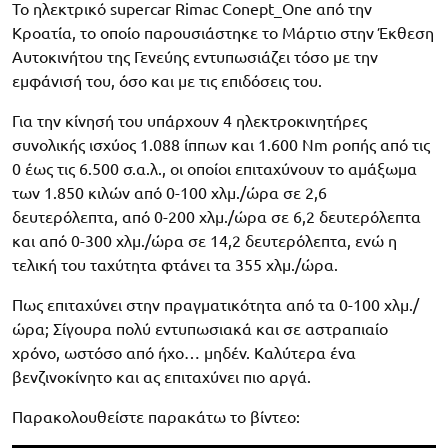
To ηλεκτρικό supercar Rimac Conept_One από την
Κροατία, το οποίο παρουσιάστηκε το Μάρτιο στην Έκθεση
Αυτοκινήτου της Γενεύης εντυπωσιάζει τόσο με την
εμφάνισή του, όσο και με τις επιδόσεις του.
Για την κίνησή του υπάρχουν 4 ηλεκτροκινητήρες
συνολικής ισχύος 1.088 ίππων και 1.600 Nm ροπής από τις
0 έως τις 6.500 σ.α.λ., οι οποίοι επιταχύνουν το αμάξωμα
των 1.850 κιλών από 0-100 χλμ./ώρα σε 2,6
δευτερόλεπτα, από 0-200 χλμ./ώρα σε 6,2 δευτερόλεπτα
και από 0-300 χλμ./ώρα σε 14,2 δευτερόλεπτα, ενώ η
τελική του ταχύτητα φτάνει τα 355 χλμ./ώρα.
Πως επιταχύνει στην πραγματικότητα από τα 0-100 χλμ./
ώρα; Σίγουρα πολύ εντυπωσιακά και σε αστραπιαίο
χρόνο, ωστόσο από ήχο… μηδέν. Καλύτερα ένα
βενζινοκίνητο και ας επιταχύνει πιο αργά.
Παρακολουθείστε παρακάτω το βίντεο: